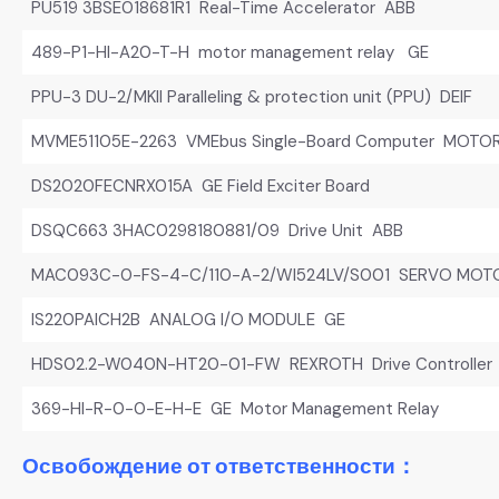
PU519 3BSE018681R1 Real-Time Accelerator ABB
489-P1-HI-A20-T-H motor management relay GE
PPU-3 DU-2/MKII Paralleling & protection unit (PPU) DEIF
MVME51105E-2263 VMEbus Single-Board Computer MOTO
DS2020FECNRX015A GE Field Exciter Board
DSQC663 3HAC0298180881/09 Drive Unit ABB
MAC093C-0-FS-4-C/110-A-2/WI524LV/S001 SERVO MOT
IS220PAICH2B ANALOG I/O MODULE GE
HDS02.2-W040N-HT20-01-FW REXROTH Drive Controller
369-HI-R-0-0-E-H-E GE Motor Management Relay
Освобождение от ответственности：