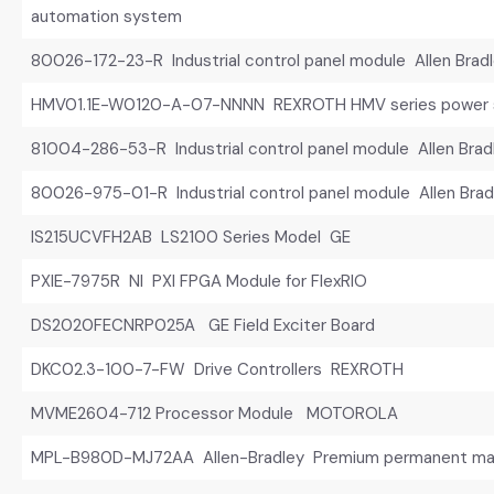
automation system
80026-172-23-R Industrial control panel module Allen Brad
HMV01.1E-W0120-A-07-NNNN REXROTH HMV series power s
81004-286-53-R Industrial control panel module Allen Brad
80026-975-01-R Industrial control panel module Allen Brad
IS215UCVFH2AB LS2100 Series Model GE
PXIE-7975R NI PXI FPGA Module for FlexRIO
DS2020FECNRP025A GE Field Exciter Board
DKC02.3-100-7-FW Drive Controllers REXROTH
MVME2604-712 Processor Module MOTOROLA
MPL-B980D-MJ72AA Allen-Bradley Premium permanent mag