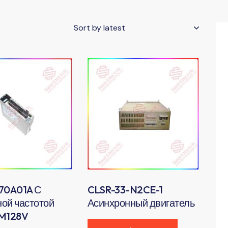
h
70A01A С
CLSR-33-N2CE-1
ной частотой
Асинхронный двигатель
SM128V