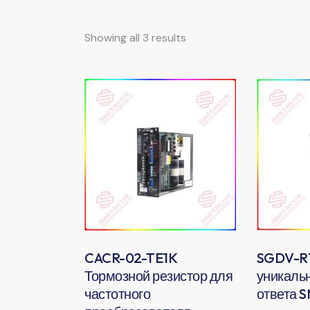
Showing all 3 results
Searc
CACR-02-TE1K
SGDV-R
Тормозной резистор для
уникаль
частотного
ответа 