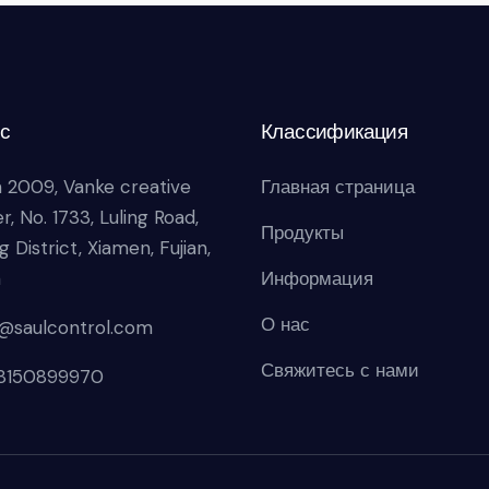
с
Классификация
 2009, Vanke creative
Главная страница
r, No. 1733, Luling Road,
Продукты
g District, Xiamen, Fujian,
a
Информация
О нас
s@saulcontrol.com
Свяжитесь с нами
18150899970