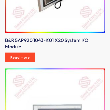
B&R 5AP920.1043-K01 X20 System I/O
Module
Read more