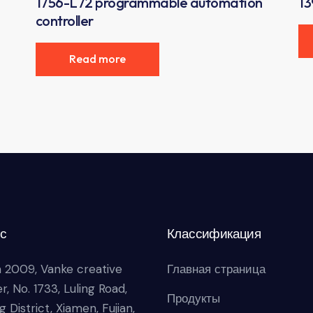
1756-L72 programmable automation
13
controller
Read more
с
Классификация
 2009, Vanke creative
Главная страница
r, No. 1733, Luling Road,
Продукты
g District, Xiamen, Fujian,