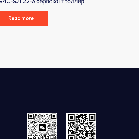
94C-SJT22-A сервоконтроллер
Read more