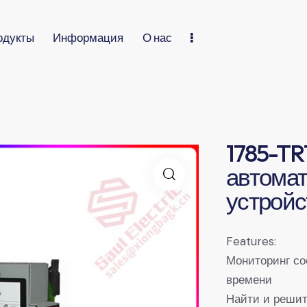
одукты
Информация
О нас
1785-TR
автома
устрой
Features:
Мониторинг со
времени
Найти и решит