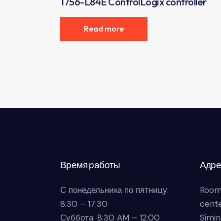
1756-L84E ControlLogix controller
Read more
Время работы
Адре
С понедельника по пятницу:
Room
8:30 – 17:30
cente
Суббота: 8:30 AM – 12:00
Simin