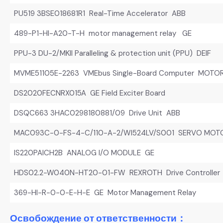
PU519 3BSE018681R1 Real-Time Accelerator ABB
489-P1-HI-A20-T-H motor management relay GE
PPU-3 DU-2/MKII Paralleling & protection unit (PPU) DEIF
MVME51105E-2263 VMEbus Single-Board Computer MOTO
DS2020FECNRX015A GE Field Exciter Board
DSQC663 3HAC0298180881/09 Drive Unit ABB
MAC093C-0-FS-4-C/110-A-2/WI524LV/S001 SERVO MOT
IS220PAICH2B ANALOG I/O MODULE GE
HDS02.2-W040N-HT20-01-FW REXROTH Drive Controller
369-HI-R-0-0-E-H-E GE Motor Management Relay
Освобождение от ответственности：