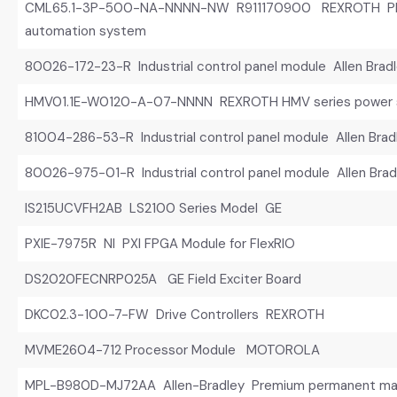
CML65.1-3P-500-NA-NNNN-NW R911170900 REXROTH PLC 
automation system
80026-172-23-R Industrial control panel module Allen Brad
HMV01.1E-W0120-A-07-NNNN REXROTH HMV series power s
81004-286-53-R Industrial control panel module Allen Brad
80026-975-01-R Industrial control panel module Allen Brad
IS215UCVFH2AB LS2100 Series Model GE
PXIE-7975R NI PXI FPGA Module for FlexRIO
DS2020FECNRP025A GE Field Exciter Board
DKC02.3-100-7-FW Drive Controllers REXROTH
MVME2604-712 Processor Module MOTOROLA
MPL-B980D-MJ72AA Allen-Bradley Premium permanent mag