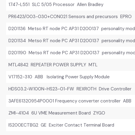
1747-L551 SLC 5/05 Processor Allen Bradley
PR6423/003-030+CON021 Sensors and precursors EPRO
D201136 Metso RT node PC AP31 D200137 personality mod
D201134 Metso RT node PC AP31 D200137 personality mod
D201190 Metso RT node PC AP31 D200137 personality mod
MTL4842 REPEATER POWER SUPPLY MTL
V17152-310 ABB Isolating Power Supply Module
HDS03.2-W100N-HS23-01-FW REXROTH Drive Controller
3AFE61320954P0001 Frequency converter controller ABB
ZMI-4104 6U VME Measurement Board ZYGO
IS200ECTBG2 GE Exciter Contact Terminal Board