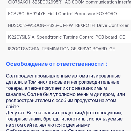
CI873AK01 3BSE092695R1 AC 800M communication interf
FCP280 RH924YF Field Control Processor FOXBORO
HDS05.2-W300N-HS23-01-FW REXROTH Drive Controller
IS220YSILS1A Speedtronic Turbine Control PCB board GE
IS200TSVCH1A TERMINATION GE SERVO BOARD GE
Освобождение от ответственности：
Сол продает промышленные автоматизированные
детали, в Том числе новые и непроизводительные
товары, а также покупает их по независимым
каналам. Сол не был уполномоченным дилером, или
распространителем с особым продуктом на этом
сайте
Депутат. Все названия продукции/фото продукции,
товарные знаки, бренды и логотипы, используемые
на этом сайте, являются отдельными
Собственность владельца. Описание, описание или