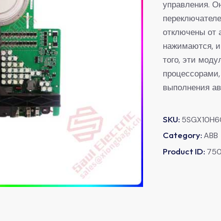
управления. О
переключателе
отключены от 
нажимаются, и
того, эти мод
процессорами,
выполнения ав
SKU:
5SGX10H6
Category:
ABB
Product ID:
75