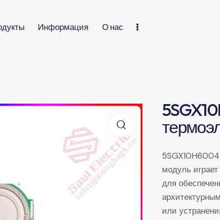
одукты
Информация
О нас
5SGX10
термоэ
5SGX10H6004 
модуль играет
для обеспечен
архитектурным
или устранени