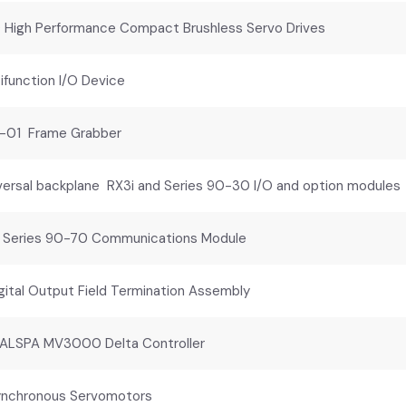
igh Performance Compact Brushless Servo Drives
ifunction I/O Device
-01 Frame Grabber
rsal backplane RX3i and Series 90-30 I/O and option modules
eries 90-70 Communications Module
tal Output Field Termination Assembly
SPA MV3000 Delta Controller
chronous Servomotors