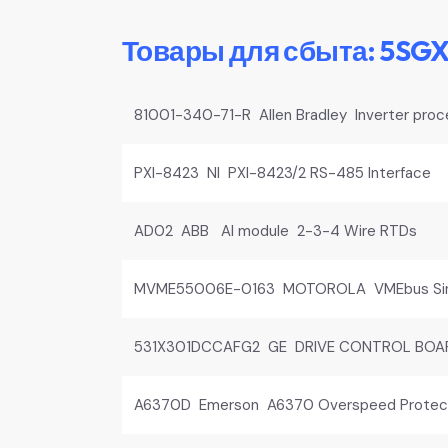
Товары для сбыта: 5SG
81001-340-71-R Allen Bradley Inverter proc
PXI-8423 NI PXI-8423/2 RS-485 Interface
AD02 ABB AI module 2-3-4 Wire RTDs
MVME55006E-0163 MOTOROLA VMEbus Sin
531X301DCCAFG2 GE DRIVE CONTROL BOA
A6370D Emerson A6370 Overspeed Protect