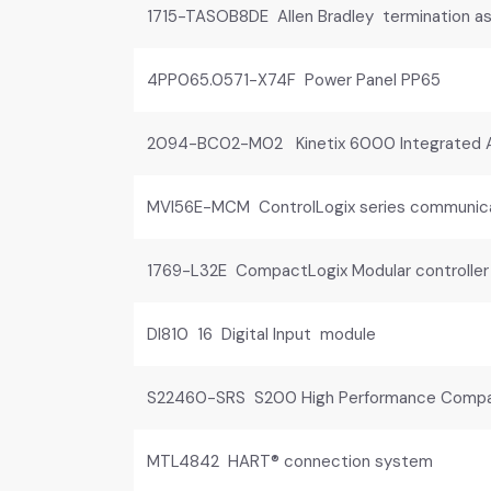
1715-TASOB8DE Allen Bradley termination a
4PP065.0571-X74F Power Panel PP65
2094-BC02-M02 Kinetix 6000 Integrated A
MVI56E-MCM ControlLogix series communic
1769-L32E CompactLogix Modular controller
DI810 16 Digital Input module
S22460-SRS S200 High Performance Compac
MTL4842 HART® connection system