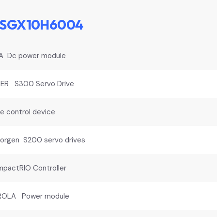
 5SGX10H6004
Dc power module
R S300 Servo Drive
 control device
rgen S200 servo drives
pactRIO Controller
OLA Power module