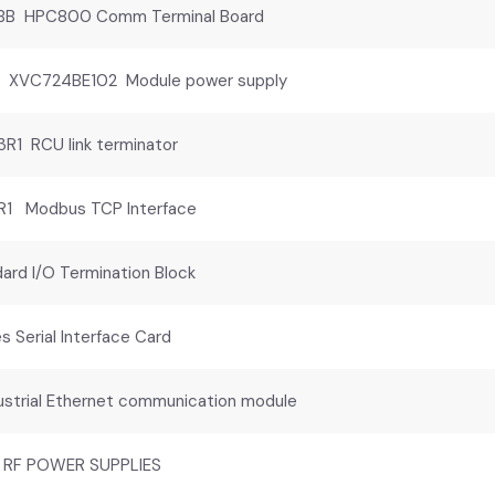
B HPC800 Comm Terminal Board
XVC724BE102 Module power supply
1 RCU link terminator
R1 Modbus TCP Interface
rd I/O Termination Block
Serial Interface Card
strial Ethernet communication module
 RF POWER SUPPLIES