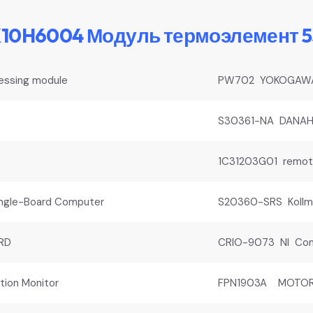
X10H6004 Модуль термоэлемент
essing module
PW702 YOKOGAWA 
S30361-NA DANAHE
1C31203G01 remote
gle-Board Computer
S20360-SRS Kollmo
RD
CRIO-9073 NI Com
ion Monitor
FPN1903A MOTOR