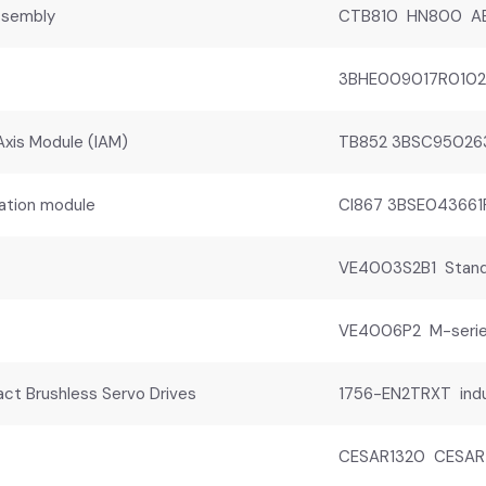
ssembly
CTB810 HN800 AB
3BHE009017R0102 
xis Module (IAM)
TB852 3BSC950263R
ation module
CI867 3BSE043661
VE4003S2B1 Standa
VE4006P2 M-series 
t Brushless Servo Drives
1756-EN2TRXT indu
CESAR1320 CESAR