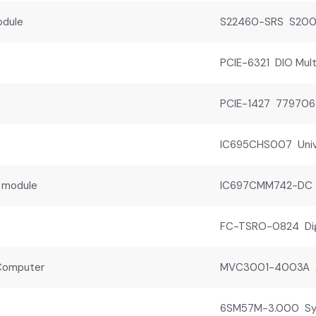
odule
S22460-SRS S200 H
PCIE-6321 DIO Mult
PCIE-1427 779706
IC695CHS007 Unive
 module
IC697CMM742-DC S
FC-TSRO-0824 Digi
Computer
MVC3001-4003A AL
6SM57M-3.000 Syn