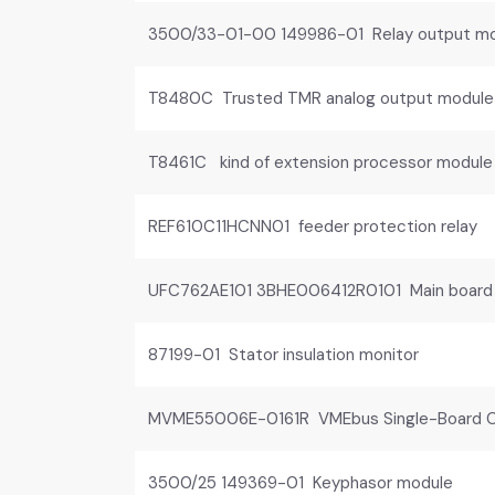
3500/33-01-00 149986-01 Relay output m
T8480C Trusted TMR analog output module
T8461C kind of extension processor module
REF610C11HCNN01 feeder protection relay
UFC762AE101 3BHE006412R0101 Main board
87199-01 Stator insulation monitor
MVME55006E-0161R VMEbus Single-Board 
3500/25 149369-01 Keyphasor module