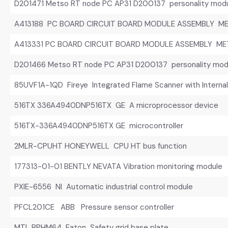
D201471 Metso RT node PC AP31 D200137 personality mod
A413188 PC BOARD CIRCUIT BOARD MODULE ASSEMBLY M
A413331 PC BOARD CIRCUIT BOARD MODULE ASSEMBLY M
D201466 Metso RT node PC AP31 D200137 personality mod
85UVF1A-1QD Fireye Integrated Flame Scanner with Internal
516TX 336A4940DNP516TX GE A microprocessor device
516TX-336A4940DNP516TX GE microcontroller
2MLR-CPUHT HONEYWELL CPU HT bus function
177313-01-01 BENTLY NEVATA Vibration monitoring module
PXIE-6556 NI Automatic industrial control module
PFCL201CE ABB Pressure sensor controller
MTL BPHM64 Eaton Safety grid base plate