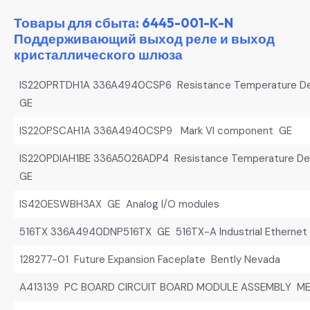
Товары для сбыта: 6445-001-K-N
Поддерживающий выход реле и выход
кристаллического шлюза
IS220PRTDH1A 336A4940CSP6 Resistance Temperature Dev
GE
IS220PSCAH1A 336A4940CSP9 Mark VI component GE
IS220PDIAH1BE 336A5026ADP4 Resistance Temperature Dev
GE
IS420ESWBH3AX GE Analog I/O modules
516TX 336A4940DNP516TX GE 516TX-A Industrial Ethernet 
128277-01 Future Expansion Faceplate Bently Nevada
A413139 PC BOARD CIRCUIT BOARD MODULE ASSEMBLY M