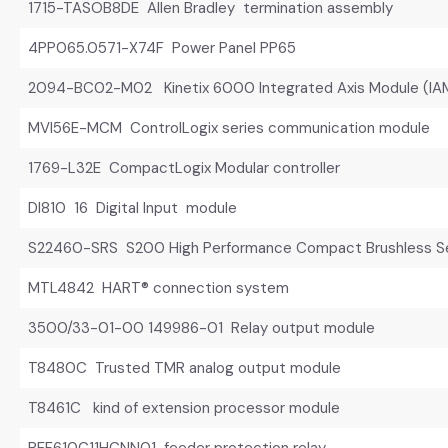
1715-TASOB8DE Allen Bradley termination assembly
4PP065.0571-X74F Power Panel PP65
2094-BC02-M02 Kinetix 6000 Integrated Axis Module (IA
MVI56E-MCM ControlLogix series communication module
1769-L32E CompactLogix Modular controller
DI810 16 Digital Input module
S22460-SRS S200 High Performance Compact Brushless Se
MTL4842 HART® connection system
3500/33-01-00 149986-01 Relay output module
T8480C Trusted TMR analog output module
T8461C kind of extension processor module
REF610C11HCNN01 feeder protection relay