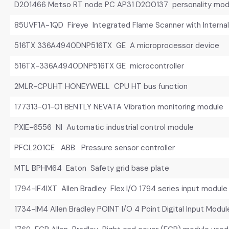
D201466 Metso RT node PC AP31 D200137 personality mod
85UVF1A-1QD Fireye Integrated Flame Scanner with Internal
516TX 336A4940DNP516TX GE A microprocessor device
516TX-336A4940DNP516TX GE microcontroller
2MLR-CPUHT HONEYWELL CPU HT bus function
177313-01-01 BENTLY NEVATA Vibration monitoring module
PXIE-6556 NI Automatic industrial control module
PFCL201CE ABB Pressure sensor controller
MTL BPHM64 Eaton Safety grid base plate
1794-IF4IXT Allen Bradley Flex I/O 1794 series input module
1734-IM4 Allen Bradley POINT I/O 4 Point Digital Input Modul