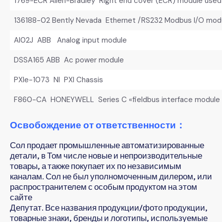
1769-ECR Allen-Bradley Right end cover (ECR) module used
136188-02 Bently Nevada Ethernet /RS232 Modbus I/O mod
AI02J ABB Analog input module
DSSA165 ABB Ac power module
PXIe-1073 NI PXI Chassis
F860-CA HONEYWELL Series C «fieldbus interface module
Освобождение от ответственности：
Сол продает промышленные автоматизированные
детали, в Том числе новые и непроизводительные
товары, а также покупает их по независимым
каналам. Сол не был уполномоченным дилером, или
распространителем с особым продуктом на этом
сайте
Депутат. Все названия продукции/фото продукции,
товарные знаки, бренды и логотипы, используемые