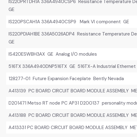
IS220PRTDH1A 336A4940CSP6 Resistance Temperature Dev
GE
IS220PSCAH1A 336A4940CSP9 Mark VI component GE
IS220PDIAH1BE 336A5026ADP4 Resistance Temperature Dev
GE
IS420ESWBH3AX GE Analog I/O modules
516TX 336A4940DNP516TX GE 516TX-A Industrial Ethernet 
128277-01 Future Expansion Faceplate Bently Nevada
A413139 PC BOARD CIRCUIT BOARD MODULE ASSEMBLY M
D201471 Metso RT node PC AP31 D200137 personality mod
A413188 PC BOARD CIRCUIT BOARD MODULE ASSEMBLY M
A413331 PC BOARD CIRCUIT BOARD MODULE ASSEMBLY M