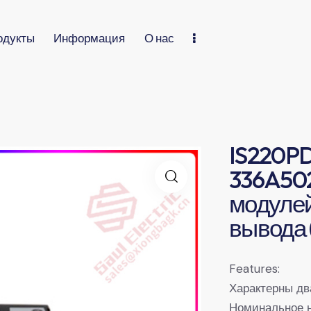
одукты
Информация
О нас
IS220P
336A50
модулей
вывода 
Features:
Характерны дв
Номинальное н