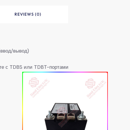
REVIEWS (0)
(ввод/вывод)
сте с TDBS или TDBT-портами