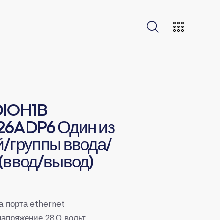
DIOH1B
26ADP6 Один из
/группы ввода/
(ввод/вывод)
а порта ethernet
апряжение 28,0 вольт