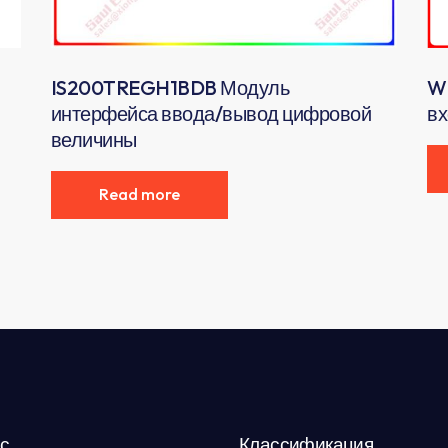
IS200TREGH1BDB Модуль
W
интерфейса ввода/вывод цифровой
вх
величины
Read more
с
Классификация