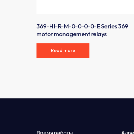
369-HI-R-M-0-0-0-0-E Series 369
motor management relays
Read more
Время работы
Адре