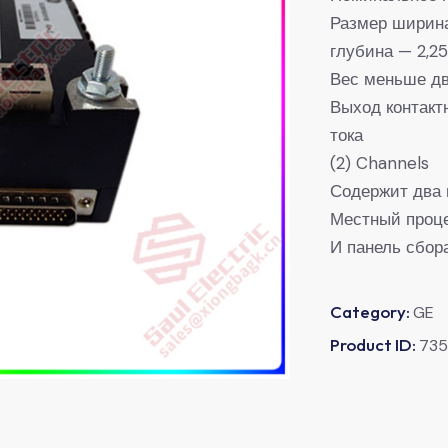
Размер ширина
глубина — 2,2
Вес меньше дв
Выход контакт
тока
(2) Channels
Содержит два 
Местный проце
И панель сбор
Category:
GE
Product ID:
73