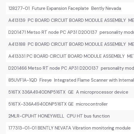
128277-01 Future Expansion Faceplate Bently Nevada
A413139 PC BOARD CIRCUIT BOARD MODULE ASSEMBLY M
D201471 Metso RT node PC AP31 D200137 personality mod
A413188 PC BOARD CIRCUIT BOARD MODULE ASSEMBLY M
A413331 PC BOARD CIRCUIT BOARD MODULE ASSEMBLY M
D201466 Metso RT node PC AP31 D200137 personality mod
85UVF1A-1QD Fireye Integrated Flame Scanner with Internal
516TX 336A4940DNP516TX GE A microprocessor device
516TX-336A4940DNP516TX GE microcontroller
2MLR-CPUHT HONEYWELL CPU HT bus function
177313-01-01 BENTLY NEVATA Vibration monitoring module