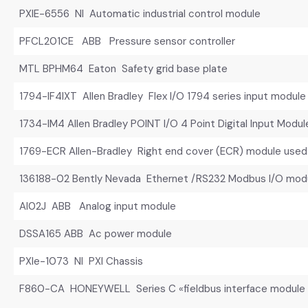
PXIE-6556 NI Automatic industrial control module
PFCL201CE ABB Pressure sensor controller
MTL BPHM64 Eaton Safety grid base plate
1794-IF4IXT Allen Bradley Flex I/O 1794 series input module
1734-IM4 Allen Bradley POINT I/O 4 Point Digital Input Modul
1769-ECR Allen-Bradley Right end cover (ECR) module used
136188-02 Bently Nevada Ethernet /RS232 Modbus I/O mod
AI02J ABB Analog input module
DSSA165 ABB Ac power module
PXIe-1073 NI PXI Chassis
F860-CA HONEYWELL Series C «fieldbus interface module