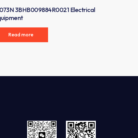
073N 3BHB009884R0021 Electrical
quipment
Read more