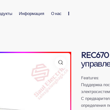
одукты
Информация
О нас
REC670 
управл
Features:
Поддержка по
электросистем
С предварител
определения п