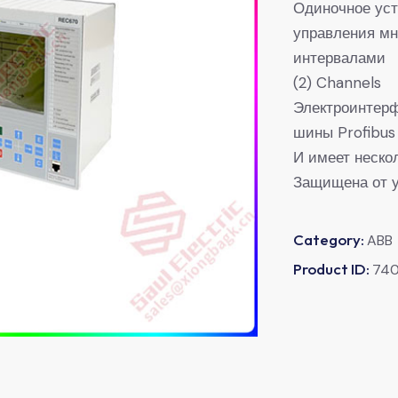
Одиночное уст
управления м
интервалами
(2) Channels
Электроинтерф
шины Profibus
И имеет неско
Защищена от у
Category:
ABB
Product ID:
74