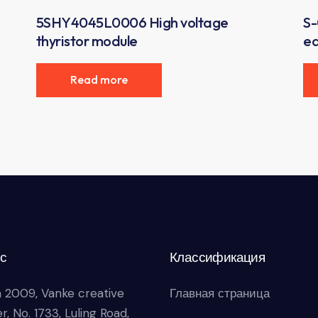
5SHY4045L0006 High voltage
S-
thyristor module
e
Read more
с
Классификация
 2009, Vanke creative
Главная страница
r, No. 1733, Luling Road,