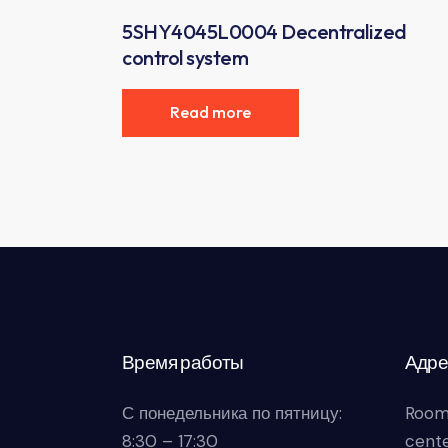
5SHY4045L0004 Decentralized
control system
Read more
Время работы
Адре
С понедельника по пятницу:
Room
8:30 – 17:30
cente