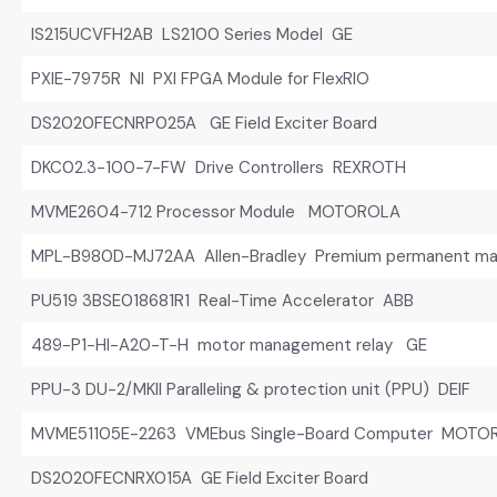
IS215UCVFH2AB LS2100 Series Model GE
PXIE-7975R NI PXI FPGA Module for FlexRIO
DS2020FECNRP025A GE Field Exciter Board
DKC02.3-100-7-FW Drive Controllers REXROTH
MVME2604-712 Processor Module MOTOROLA
MPL-B980D-MJ72AA Allen-Bradley Premium permanent mag
PU519 3BSE018681R1 Real-Time Accelerator ABB
489-P1-HI-A20-T-H motor management relay GE
PPU-3 DU-2/MKII Paralleling & protection unit (PPU) DEIF
MVME51105E-2263 VMEbus Single-Board Computer MOTO
DS2020FECNRX015A GE Field Exciter Board