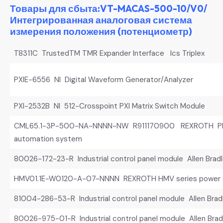
Товары для сбыта:VT-MACAS-500-10/V0/
Интегрированная аналоговая система
измерения положения (потенциометр)
T8311C TrustedTM TMR Expander Interface Ics Triplex
PXIE-6556 NI Digital Waveform Generator/Analyzer
PXI-2532B NI 512-Crosspoint PXI Matrix Switch Module
CML65.1-3P-500-NA-NNNN-NW R911170900 REXROTH PLC 
automation system
80026-172-23-R Industrial control panel module Allen Brad
HMV01.1E-W0120-A-07-NNNN REXROTH HMV series power s
81004-286-53-R Industrial control panel module Allen Brad
80026-975-01-R Industrial control panel module Allen Brad