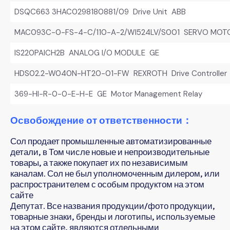
DSQC663 3HAC0298180881/09 Drive Unit ABB
MAC093C-0-FS-4-C/110-A-2/WI524LV/S001 SERVO MOT
IS220PAICH2B ANALOG I/O MODULE GE
HDS02.2-W040N-HT20-01-FW REXROTH Drive Controller
369-HI-R-0-0-E-H-E GE Motor Management Relay
Освобождение от ответственности：
Сол продает промышленные автоматизированные
детали, в Том числе новые и непроизводительные
товары, а также покупает их по независимым
каналам. Сол не был уполномоченным дилером, или
распространителем с особым продуктом на этом
сайте
Депутат. Все названия продукции/фото продукции,
товарные знаки, бренды и логотипы, используемые
на этом сайте, являются отдельными