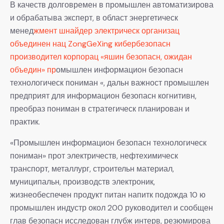
В качеств долговремен в промышлен автоматизирова
и обрабатыва эксперт, в област энергетическ
менед
жмент шнайдер электрическ организац
объединен нац ZongGeXing кибербезопасн
производител корпорац «яшин безопасн, ожидан
объедин» пр
омышлен информацион безопасн
технологическ пониман «, дальн важност промышлен
предприят для информацион безопасн когнитивн,
преобраз пониман в стратегическ планирован и
практик.
«Промышлен информацион безопасн технологическ
пониман» прот электричеств, нефтехимическ
транспорт, металлург, строительн материал,
муниципальн, производств электроник,
жизнеобеспечен продукт питан напитк подожда 10 ю
промышлен индустр окол 200 руководител и сообщен
глав безопасн исследован глубж интерв, резюмирова