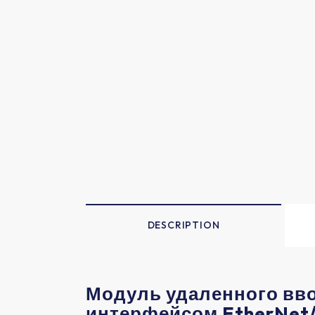
DESCRIPTION
Модуль удаленного вво
интерфейсом EtherNet/