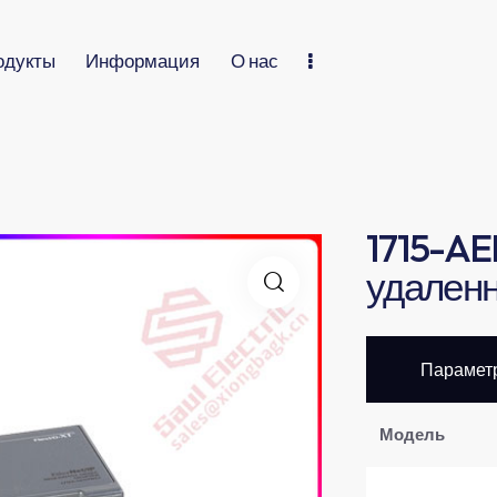
одукты
Информация
О нас
1715-A
удаленн
Парамет
​Модель​