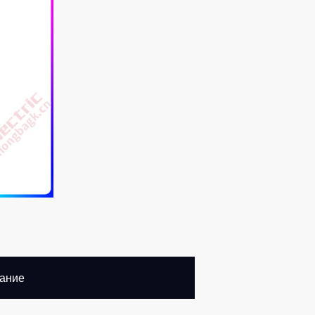
сание