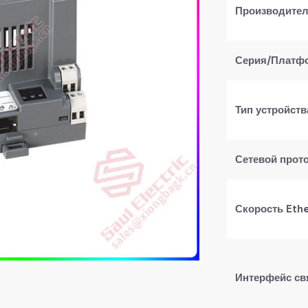
​Производител
​Серия/Платфо
​Тип устройства
​Сетевой прото
​Скорость Ethe
​Интерфейс свя