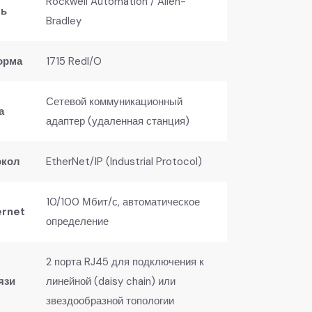
Rockwell Automation / Allen-
ь​
Bradley
рма​
1715 RedI/O
Сетевой коммуникационный
​
адаптер (удаленная станция)
кол​
EtherNet/IP (Industrial Protocol)
10/100 Мбит/с, автоматическое
rnet​
определение
2 порта RJ45 для подключения к
зи​
линейной (daisy chain) или
звездообразной топологии