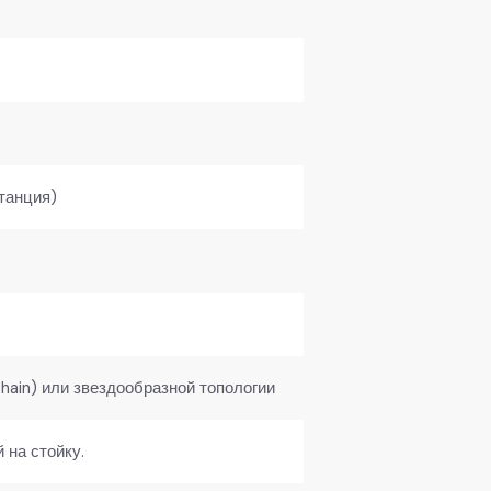
танция)
chain) или звездообразной топологии
 на стойку.