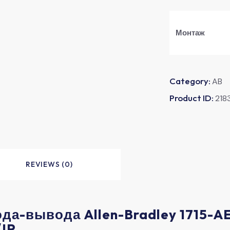
​Монтаж​
Category:
AB
Product ID:
218
REVIEWS (0)
да-вывода Allen-Bradley 1715-A
IP​