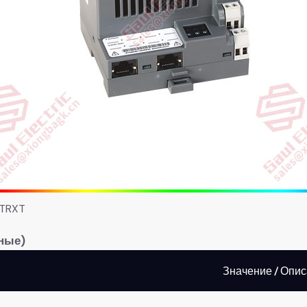
TRXT
ные)​
Значение / Опи