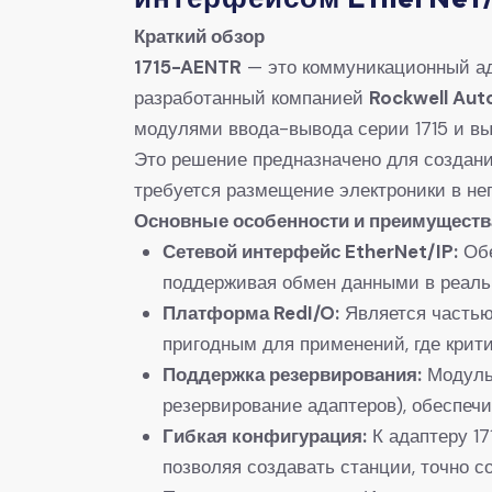
​Краткий обзор​
​1715-AENTR​
​ — это коммуникационный ад
разработанный компанией ​
​Rockwell Aut
модулями ввода-вывода серии 1715 и в
Это решение предназначено для создани
требуется размещение электроники в не
​Основные особенности и преимущества
​Сетевой интерфейс EtherNet/IP:​
​ О
поддерживая обмен данными в реаль
​Платформа RedI/O:​
​ Является часть
пригодным для применений, где крит
​Поддержка резервирования:​
​ Модул
резервирование адаптеров), обеспеч
​Гибкая конфигурация:​
​ К адаптеру 
позволяя создавать станции, точно 