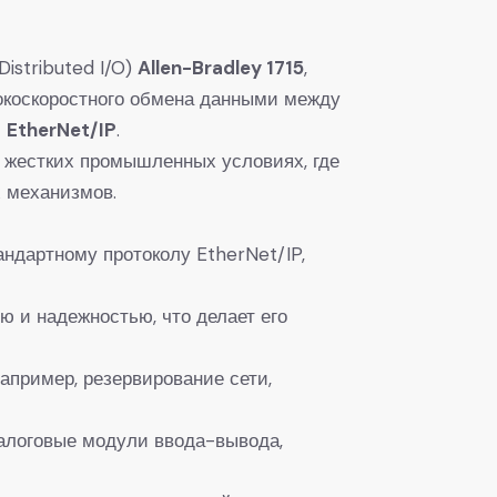
tributed I/O) ​
​Allen-Bradley 1715​
​,
сокоскоростного обмена данными между
​
​EtherNet/IP​
​.
 жестких промышленных условиях, где
х механизмов.
андартному протоколу EtherNet/IP,
ью и надежностью, что делает его
апример, резервирование сети,
алоговые модули ввода-вывода,