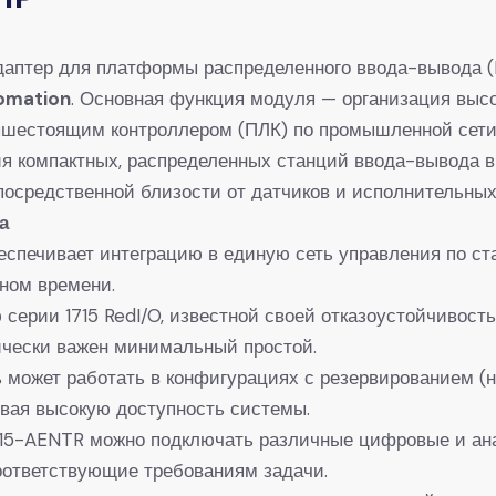
аптер для платформы распределенного ввода-вывода (Dis
omation​
​. Основная функция модуля — организация вы
ышестоящим контроллером (ПЛК) по промышленной сети 
я компактных, распределенных станций ввода-вывода в
посредственной близости от датчиков и исполнительны
​
беспечивает интеграцию в единую сеть управления по ст
ном времени.
ю серии 1715 RedI/O, известной своей отказоустойчивост
ически важен минимальный простой.
ь может работать в конфигурациях с резервированием (н
ивая высокую доступность системы.
1715-AENTR можно подключать различные цифровые и ан
соответствующие требованиям задачи.