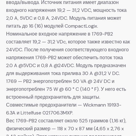
ввода/вывода. Источник питания имеет диапазон
входного напряжения 19,2 — 31,2 VDC, мощность тока
2,0 A, 5VDC и 0,8 A, 24VDC. Модуль питания может
питать до 16 (16) модулей CompactLogix.
Номинальное входное напряжение в 1769-PB2
составляет 19,2 — 31,2 VDc, которое также известно как
24VDC. После получения соответствующего входного
напряжения 1769-PB2 может обеспечить поток тока
2.0 A @5VDC и 0,8 A @24VDC. Модуль предназначен
для выдерживания тока прилива 30 A @31,2 V DC.
1769 — PB2 энергопотреблен 50 VA @ 24V DC и
энергопотреблен 75 W @ 60 ° C (140 ° F). У него есть
встроенный предохранитель для защиты.
Совместимые предохранители — Wickmann 19193-
6.3A и Littelfuse 021706.3MXP.
Вес 1769-PB2 составляет около 525 граммов (1,16 кг),
физический размер — 118 x 70 x 87 мм (4,65 x 2,76 x