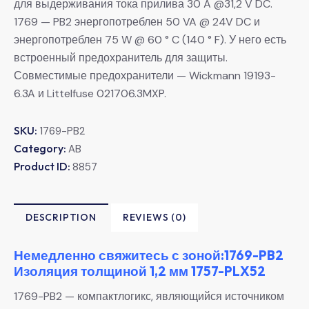
для выдерживания тока прилива 30 A @31,2 V DC.
1769 — PB2 энергопотреблен 50 VA @ 24V DC и
энергопотреблен 75 W @ 60 ° C (140 ° F). У него есть
встроенный предохранитель для защиты.
Совместимые предохранители — Wickmann 19193-
6.3A и Littelfuse 021706.3MXP.
SKU:
1769-PB2
Category:
AB
Product ID:
8857
DESCRIPTION
REVIEWS (0)
Немедленно свяжитесь с зоной:1769-PB2
Изоляция толщиной 1,2 мм 1757-PLX52
1769-PB2 — компактлогикс, являющийся источником