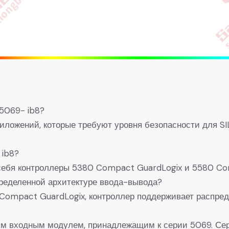
 5069- ib8?
иложений, которые требуют уровня безопасности для SI
 ib8?
ебя контроллеры 5380 Compact GuardLogix и 5580 Co
пределенной архитектуре ввода-вывода?
 Compact GuardLogix, контроллер поддерживает распре
 входным модулем, принадлежащим к серии 5069. Сер