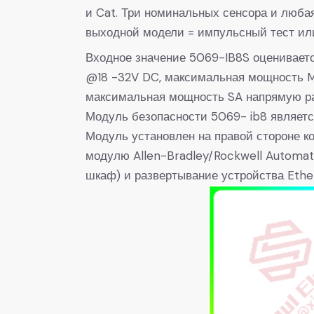
и Cat. Три номинальных сенсора и люба
выходной модели = импульсный тест или
Входное значение 5069-IB8S оцениваетс
@18 -32V DC, максимальная мощность M
максимальная мощность SA напрямую ра
Модуль безопасности 5069- ib8 является
Модуль установлен на правой стороне к
модулю Allen-Bradley/Rockwell Automat
шкаф) и развертывание устройства Ether