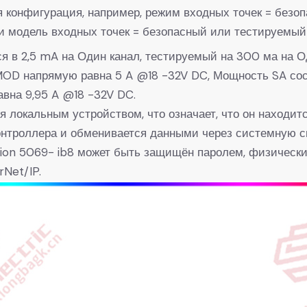
я конфигурация, например, режим входных точек = безо
 модель входных точек = безопасный или тестируемый 
я в 2,5 mA на Один канал, тестируемый на 300 ма на О
OD напрямую равна 5 A @18 -32V DC, Мощность SA сос
вна 9,95 A @18 -32V DC.
 локальным устройством, что означает, что он находится
онтроллера и обменивается данными через системную с
ion 5069- ib8 может быть защищён паролем, физически
Net/IP.