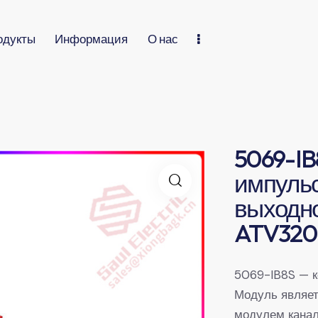
одукты
Информация
О нас
5069-IB
импульс
выходно
ATV320
5069-IB8S — 
Модуль являет
модулем канал