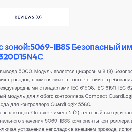
REVIEWS (0)
 зоной:5069-IB8S Безопасный им
V320D15N4С
вывода 5000. Модуль является цифровым 8 (8) безопа
ких проводов, применяемых в соответствии с требован
международными стандартами IEC 61508, IEC 61511, IEC 62
ный модуль для любого контроллера Compact GuardLogi
ода для контроллера GuardLogix 5580.
сных входов. Он также имеет 2 (2) тестовый выход и кан
нального значения 5069-IB8S компоненты контроллера 
ключая устранение неполадок в внешнем проводе, испол