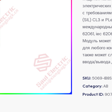
электрических
с требованиям
(SIL) CL3 и PL
международными
62061, iec 6206
Модуль может 
для любого ко
также может с
ввода/вывода 
SKU:
5069-IB8S
Category:
AB
Product ID:
90