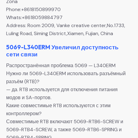
Zona
Phone:+8618150899970
Whats:+8618059884797
Address: Room 2009, Vanke creative center,No.1733,
Luling Road, Siming District,Xiamen, Fujian, China
5069-L340ERM Увеличил доступность
сети связи
Распространённая проблема 5069 — L340ERM
Нужно ли 5069-L340ERM использовать разъёмный
разъём (RTB)?
— да. RTB используется для отключения питания
модов и SA-портов.
Какие совместимые RTB используются с этим
контроллером?
Совместимые RTB включают 5069-RTB6-SCREW и
5069-RTB4-SCREW, а также 5069-RTB6-SPRING и
5069-RTB4-SPRING.