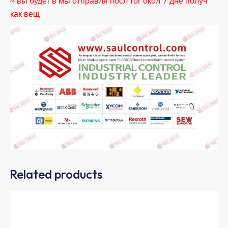
≈ вы будет в мы отправля посл тог окол 7 дне получ
как вещ
Related products