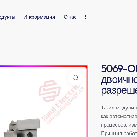
одукты
Информация
О нас
5069-OF
двоично
разреш
Такие модули 
как автоматиз
процессов, из
Принцип работ