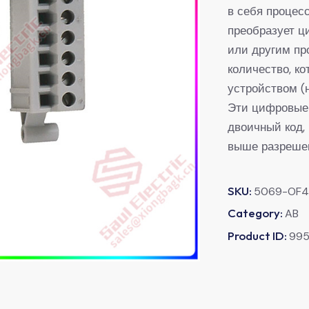
в себя процес
преобразует ц
или другим пр
количество, к
устройством (н
Эти цифровые
двоичный код,
выше разреше
SKU:
5069-OF4
Category:
AB
Product ID:
99