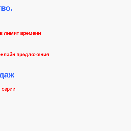
во.
 в лимит времени
 онлайн предложения
даж
M серии