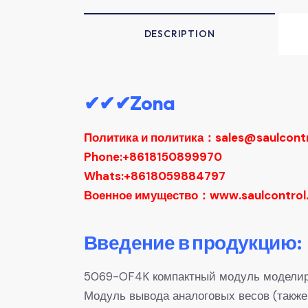
DESCRIPTION
✔✔✔Zona
Политика и политика：sales@saulcont
Phone:+8618150899970
Whats:+8618059884797
Военное имущество：www.saulcontrol
Введение в продукцию:
5069-OF4K компактный модуль модели
Модуль вывода аналоговых весов (такж