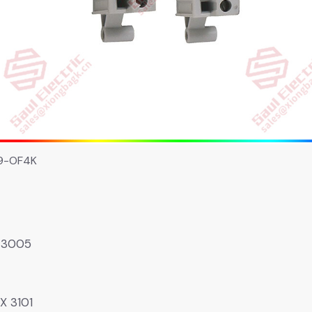
9-OF4K
 3005
X 3101