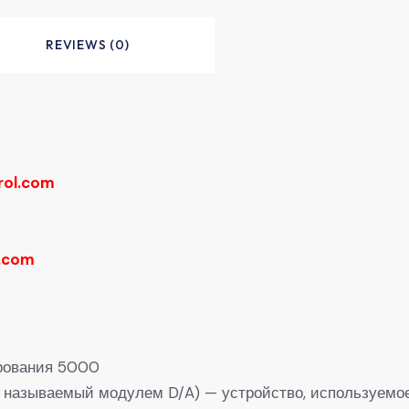
REVIEWS (0)
rol.com
.com
рования 5000
е называемый модулем D/A) — устройство, используемо