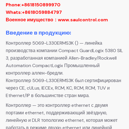
Phone:+8618150899970
Whats:+8618059884797
Военное имущество：www.saulcontrol.com
Введение в продукцию:
Контроллер 5069-L330ERMS3K () — линейка
производства компании Compact GuardLogix 5380 SIL
3, разработанная компанией Allen-Bradley/Rockwell
Automation CompactLogix Промышленный
контроллер аллен-бредли.
Контроллер 5069-L330ERMS3K был сертифицирован
через CE, cULus, IECEx, RCM, KC, RCM, RCM, TUV и
Ethernet/IP в большинстве стран мира.
Контроллер — это контроллер ethernet с двумя
портами ethernet, поддерживающий звёздную,
линейную и DLR топологию ethernet, которая может
работать в режиме двухip ethernet или линейной