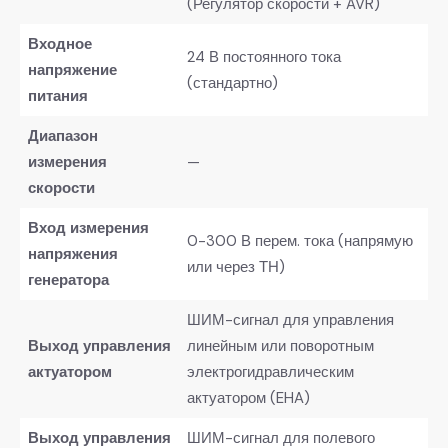
(Регулятор скорости + AVR)
​Входное
24 В постоянного тока
напряжение
(стандартно)
питания​
​Диапазон
измерения
—
скорости​
​Вход измерения
0-300 В перем. тока (напрямую
напряжения
или через ТН)
генератора​
ШИМ-сигнал для управления
​Выход управления
линейным или поворотным
актуатором​
электрогидравлическим
актуатором (EHA)
​Выход управления
ШИМ-сигнал для полевого