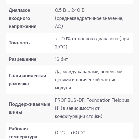
Диапазон
0.5 В … 240 В
входного
(среднеквадратичное значение,
напряжения
AC)
< ±0.1% от полного диапазона (при
Точность
25°C)
Разрешение
16 бит
Да, между каналами, полевыми
Гальваническая
цепями и логической частью
развязка
модуля
PROFIBUS-DP, Foundation Fieldbus
Поддерживаемые
H1 (в зависимости от
шины
конфигурации стойки)
Рабочая
0 °C … +60 °C
температура