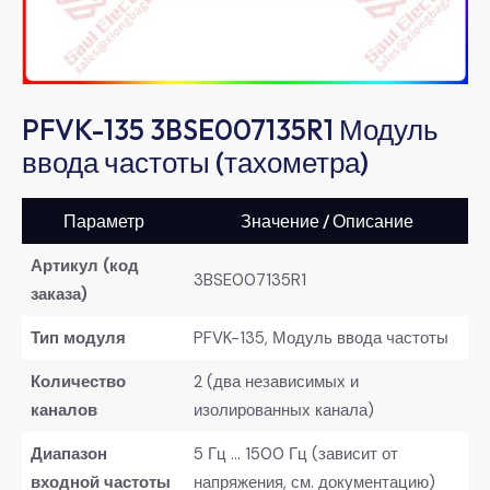
PFVK-135 3BSE007135R1 Модуль
ввода частоты (тахометра)
Параметр
Значение / Описание
Артикул (код
3BSE007135R1
заказа)
Тип модуля
PFVK-135, Модуль ввода частоты
Количество
2 (два независимых и
каналов
изолированных канала)
Диапазон
5 Гц … 1500 Гц (зависит от
входной частоты
напряжения, см. документацию)