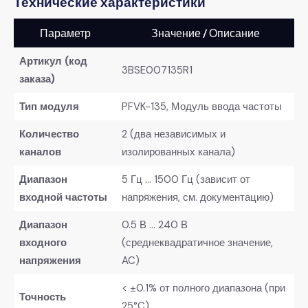
Технические характеристики
Параметр
Значение / Описание
Артикул (код
3BSE007135R1
заказа)
Тип модуля
PFVK-135, Модуль ввода частоты
Количество
2 (два независимых и
каналов
изолированных канала)
Диапазон
5 Гц … 1500 Гц (зависит от
входной частоты
напряжения, см. документацию)
Диапазон
0.5 В … 240 В
входного
(среднеквадратичное значение,
напряжения
AC)
< ±0.1% от полного диапазона (при
Точность
25°C)