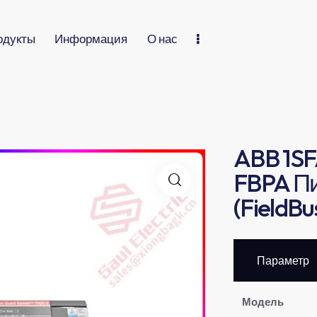
одукты
Информация
О нас
ABB 1SF
FBPA Пи
(FieldBu
Параметр
Модель