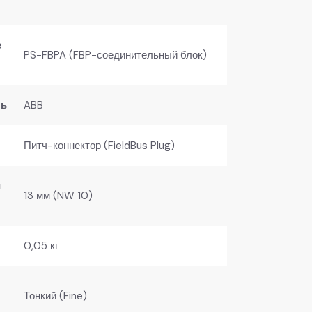
е
PS-FBPA (FBP-соединительный блок)
ль
ABB
Питч-коннектор (FieldBus Plug)
й
13 мм (NW 10)
0,05 кг
Тонкий (Fine)