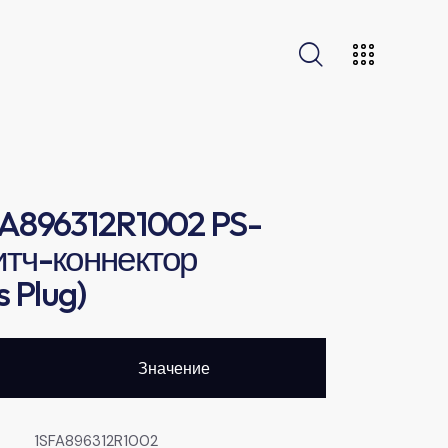
A896312R1002 PS-
тч-коннектор
s Plug)
Значение
1SFA896312R1002