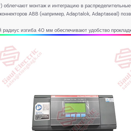
кг) облегчают монтаж и интеграцию в распределительны
оннекторов ABB (например, Adaptalok, Adaptaseal) поз
 радиус изгиба 40 мм обеспечивают удобство прокладк