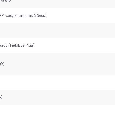
2R1002
BP-соединительный блок)
тор (FieldBus Plug)
10)
e)