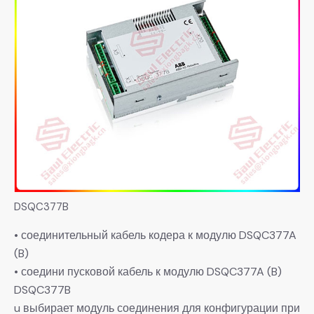
DSQC377B
• соединительный кабель кодера к модулю DSQC377A
(B)
• соедини пусковой кабель к модулю DSQC377A (B)
DSQC377B
u выбирает модуль соединения для конфигурации при