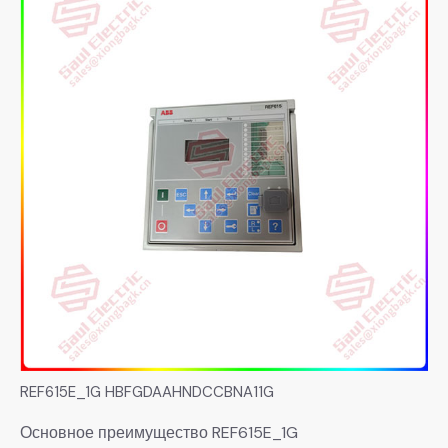
REF615E_1G HBFGDAAHNDCCBNA11G
Основное преимущество REF615E_1G