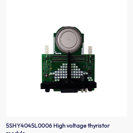
5SHY4045L0006 High voltage thyristor