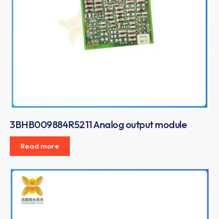
3BHB009884R5211 Analog output module
Read more