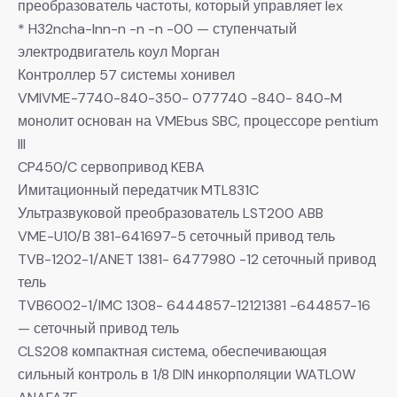
преобразователь частоты, который управляет lex
* H32ncha-lnn-n -n -n -00 — ступенчатый
электродвигатель коул Морган
Контроллер 57 системы хонивел
VMIVME-7740-840-350- 077740 -840- 840-M
монолит основан на VMEbus SBC, процессоре pentium
III
CP450/C сервопривод KEBA
Имитационный передатчик MTL831C
Ультразвуковой преобразователь LST200 ABB
VME-U10/B 381-641697-5 сеточный привод тель
TVB-1202-1/ANET 1381- 6477980 -12 сеточный привод
тель
TVB6002-1/IMC 1308- 6444857-12121381 -644857-16
— сеточный привод тель
CLS208 компактная система, обеспечивающая
сильный контроль в 1/8 DIN инкорполяции WATLOW