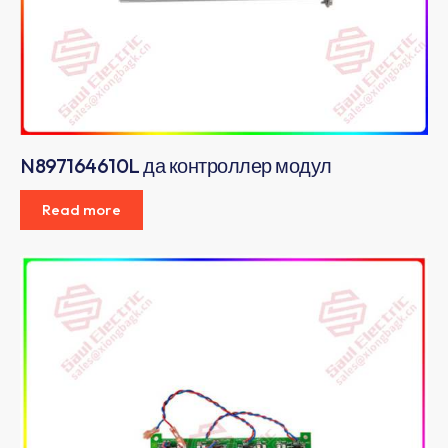
N897164610L да контроллер модул
Read more