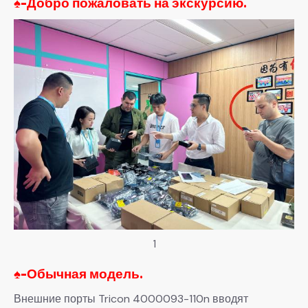
♠-
Добро пожаловать на экскурсию.
1
♠-
Обычная модель.
Внешние порты Tricon 4000093-110n вводят