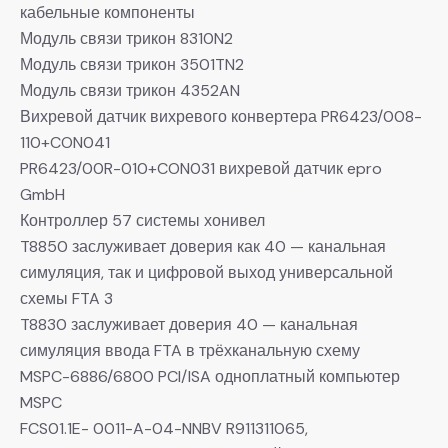
кабельные компоненты
Модуль связи трикон 8310N2
Модуль связи трикон 3501TN2
Модуль связи трикон 4352AN
Вихревой датчик вихревого конвертера PR6423/008-
110+CON041
PR6423/00R-010+CON031 вихревой датчик epro
GmbH
Контроллер 57 системы хонивел
T8850 заслуживает доверия как 40 — канальная
симуляция, так и цифровой выход универсальной
схемы FTA 3
T8830 заслуживает доверия 40 — канальная
симуляция ввода FTA в трёхканальную схему
MSPC-6886/6800 PCI/ISA одноплатный компьютер
MSPC
FCS01.1E- 0011-A-04-NNBV R911311065,