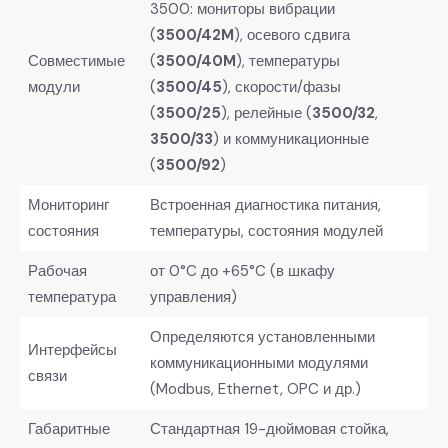
3500: мониторы вибрации
(
3500/42M
), осевого сдвига
Совместимые
(
3500/40M
), температуры
модули
(
3500/45
), скорости/фазы
(
3500/25
), релейные (
3500/32
,
3500/33
) и коммуникационные
(
3500/92
)
Мониторинг
Встроенная диагностика питания,
состояния
температуры, состояния модулей
Рабочая
от 0°C до +65°C (в шкафу
температура
управления)
Определяются установленными
Интерфейсы
коммуникационными модулями
связи
(Modbus, Ethernet, OPC и др.)
Габаритные
Стандартная 19-дюймовая стойка,