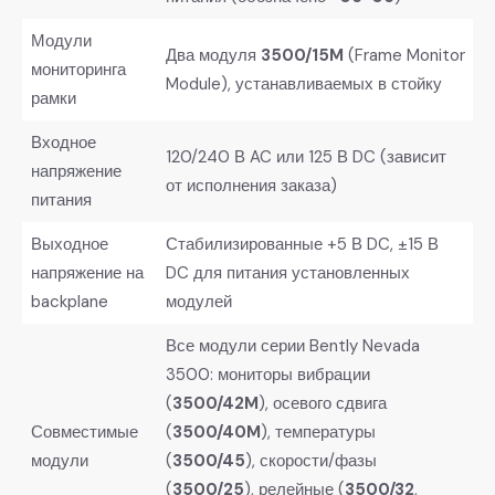
Модули
Два модуля
3500/15M
​ (Frame Monitor
мониторинга
Module), устанавливаемых в стойку
рамки
Входное
120/240 В AC или 125 В DC (зависит
напряжение
от исполнения заказа)
питания
Выходное
Стабилизированные +5 В DC, ±15 В
напряжение на
DC для питания установленных
backplane
модулей
Все модули серии Bently Nevada
3500: мониторы вибрации
(
3500/42M
), осевого сдвига
Совместимые
(
3500/40M
), температуры
модули
(
3500/45
), скорости/фазы
(
3500/25
), релейные (
3500/32
,