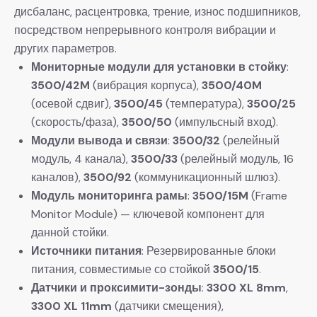
дисбаланс, расцентровка, трение, износ подшипников,
посредством непрерывного контроля вибрации и
других параметров.
Мониторные модули для установки в стойку
:
3500/42M
​ (вибрация корпуса),
3500/40M
(осевой сдвиг),
3500/45
​ (температура),
3500/25
(скорость/фаза),
3500/50
​ (импульсный вход).
Модули вывода и связи
:
3500/32
​ (релейный
модуль, 4 канала),
3500/33
​ (релейный модуль, 16
каналов),
3500/92
​ (коммуникационный шлюз).
Модуль мониторинга рамы
:
3500/15M
​ (Frame
Monitor Module) — ключевой компонент для
данной стойки.
Источники питания
: Резервированные блоки
питания, совместимые со стойкой
3500/15
.
Датчики и проксимити-зонды
:
3300 XL 8mm
,
3300 XL 11mm
​ (датчики смещения),