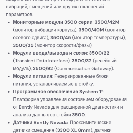
вибраций, смещений или других отклонений
параметров.
Мониторные модули 3500 серии
:
3500/42M
(монитор вибрации корпуса),
3500/40M
​ (монитор
осевого сдвига),
3500/45
​ (монитор температуры),
3500/25
​ (монитор скорости/фазы).
Модули ввода/вывода и связи
:
3500/22
(Transient Data Interface),
3500/32
​ (релейный
модуль),
3500/92
​ (Communication Gateway).
Модули питания
: Резервированные блоки
питания, устанавливаемые в стойку.
Программное обеспечение System 1
*:
Платформа управления состоянием оборудования
от Bently Nevada для расширенной диагностики и
анализа данных со стойки
3500
.
Датчики Bently Nevada
: Проксимитические
датчики смещения (
3300 XL 8mm
), датчики