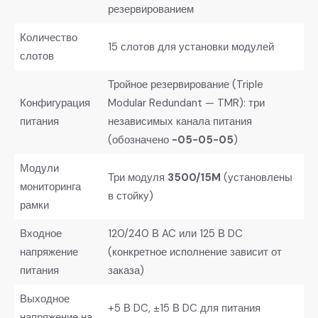
резервированием
Количество
15 слотов для установки модулей
слотов
Тройное резервирование (Triple
Конфигурация
Modular Redundant — TMR): три
питания
независимых канала питания
(обозначено
-05-05-05
)
Модули
Три модуля
3500/15M
​ (установлены
мониторинга
в стойку)
рамки
Входное
120/240 В AC или 125 В DC
напряжение
(конкретное исполнение зависит от
питания
заказа)
Выходное
+5 В DC, ±15 В DC для питания
напряжение на