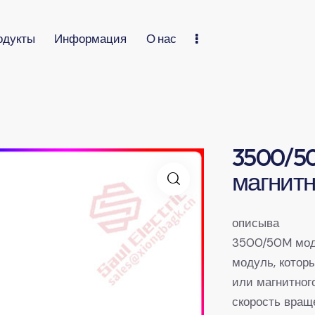
одукты
Информация
О нас
3500/50
магнитн
описыва
3500/50M мод
модуль, котор
или магнитног
скорость вращ