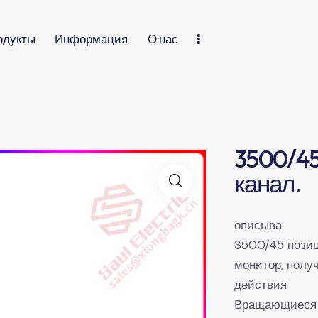
одукты
Информация
О нас
3500/45
канал.
описыва
3500/45 пози
монитор, полу
действия
Вращающиеся 