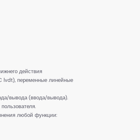
лижнего действия
lvdt), переменные линейные
да/вывода (ввода/вывода).
 пользователя.
лнения любой функции: