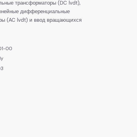
ные трансформаторы (DC lvdt),
инейные дифференциальные
ы (AC lvdt) и ввод вращающихся
01-00
ly
03