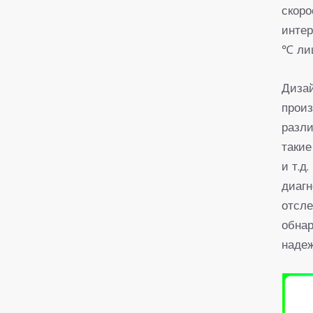
скоро
интер
℃ лиш
Диза
произ
разли
такие
и т.д
диаг
отсле
обна
надеж