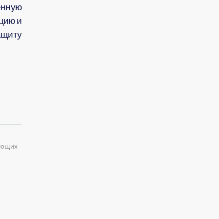
нную
цию и
ащиту
ующих