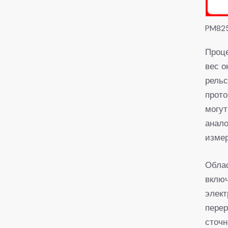
PM82
Проц
вес о
рельс
прото
могут
анало
измер
Обла
включ
элект
перер
сточн