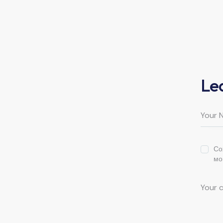
Le
Со
мо