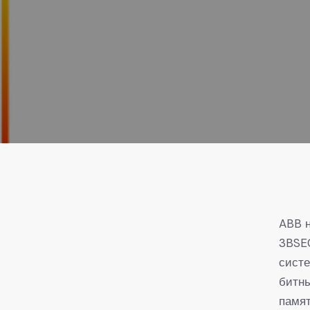
ABB 
3BSE
сист
битны
памят