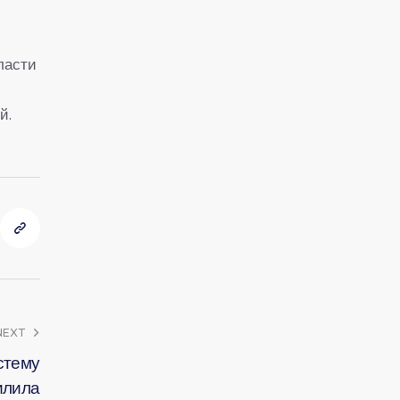
ласти
й.
NEXT
стему
илила