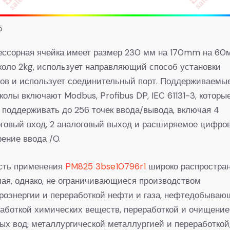
5
ессорная ячейка имеет размер 230 мм на 170mm на 60
коло 2kg, использует направляющий способ установки
ов и использует соединительный порт. Поддерживаемы
колы включают Modbus, Profibus DP, IEC 61131-3, которы
 поддерживать до 256 точек ввода/вывода, включая 4
говый вход, 2 аналоговый выход и расширяемое цифро
ение ввода /O.
сть применения
PM825 3bse10796r1
широко распростран
ая, однако, не ограничивающиеся производством
роэнергии и переработкой нефти и газа, нефтедобываю
аботкой химических веществ, переработкой и очищени
ых вод, металлургической металлургией и переработкой