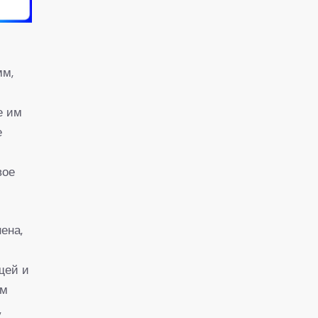
мм,
е им
е
вое
ена,
щей и
ем
,