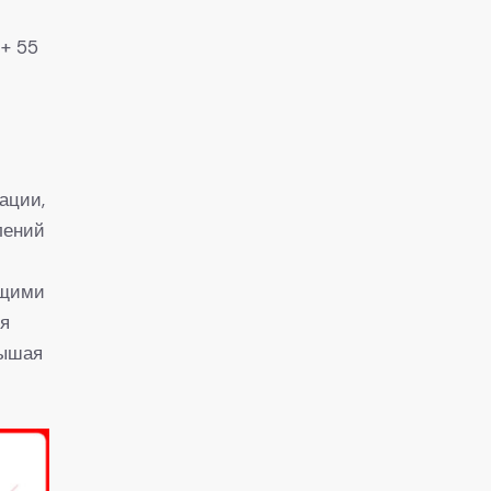
 + 55
ации,
лений
ющими
мя
вышая