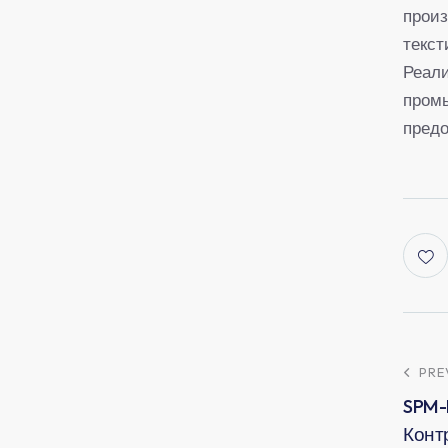
произ
текс
Реали
пром
предо
PRE
SPM-
Конт