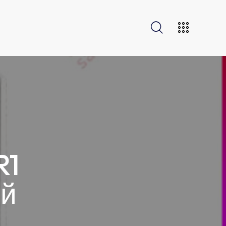
R1
ый