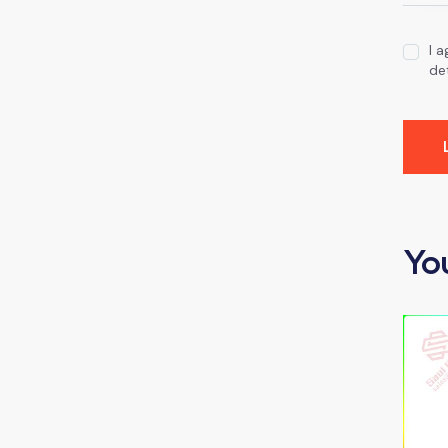
I 
de
Yo