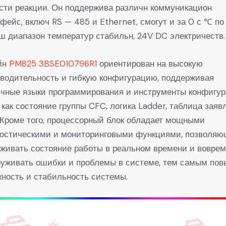
сти реакции. Он поддержива различн коммуникацион
фейс, включ RS — 485 и Ethernet, смогут и за 0 с ℃ по
 диапазон температур стабильн, 24V DC электричеств.
йн
PM825 3BSE010796R1
ориентирован на высокую
водительность и гибкую конфигурацию, поддерживая
чные языки программирования и инструменты конфигур
 как состояние группы CFC, логика Ladder, таблица заяв
. Кроме того, процессорный блок обладает мощными
ностическими и мониторинговыми функциями, позволя
живать состояние работы в реальном времени и вовре
руживать ошибки и проблемы в системе, тем самым по
ность и стабильность системы.