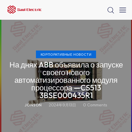
КОРПОРАТИВНЫЕ НОВОСТИ
На днях ABB объявила о запуске
своего нового
автоматизированного модуля
процессора —CS513
3BSE000435R1
JONSON
2024年9月13日
0
Comments