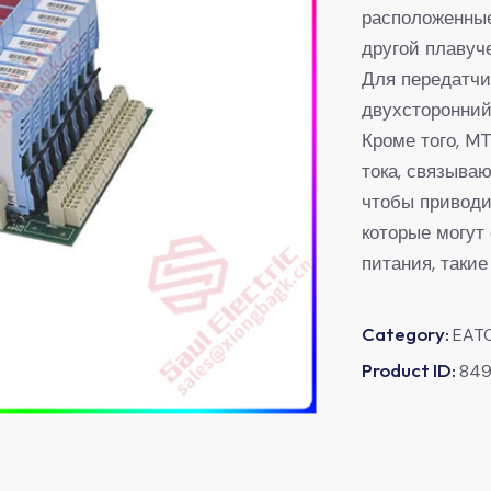
расположенные 
другой плавуч
Для передатчи
двухсторонний
Кроме того, M
тока, связыва
чтобы приводит
которые могут
питания, таки
Category:
EAT
Product ID:
84