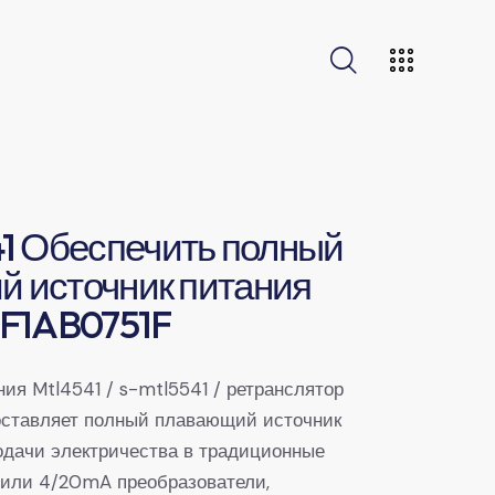
1 Обеспечить полный
й источник питания
F1AB0751F
ия Mtl4541 / s-mtl5541 / ретранслятор
оставляет полный плавающий источник
одачи электричества в традиционные
 или 4/20mA преобразователи,