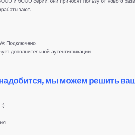
00 и 5000 серий, они приносят пользу от нового разв
азрабатывают.
mW; Подключено.
ребует дополнительной аутентификации
онадобится, мы можем решить ва
C)
ния