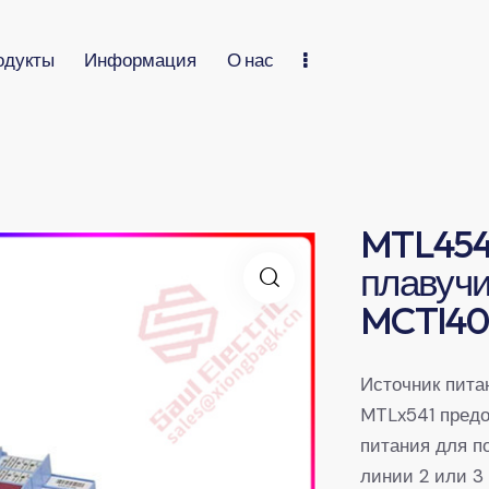
одукты
Информация
О нас
MTL454
плавучи
MCTI40
Источник питан
MTLx541 пред
питания для п
линии 2 или 3