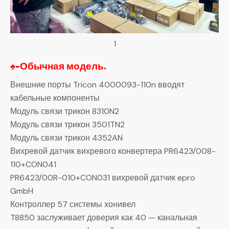
1
♠-
Обычная модель.
Внешние порты Tricon 4000093-110n вводят
кабельные компоненты
Модуль связи трикон 8310N2
Модуль связи трикон 3501TN2
Модуль связи трикон 4352AN
Вихревой датчик вихревого конвертера PR6423/008-
110+CON041
PR6423/00R-010+CON031 вихревой датчик epro
GmbH
Контроллер 57 системы хонивел
T8850 заслуживает доверия как 40 — канальная