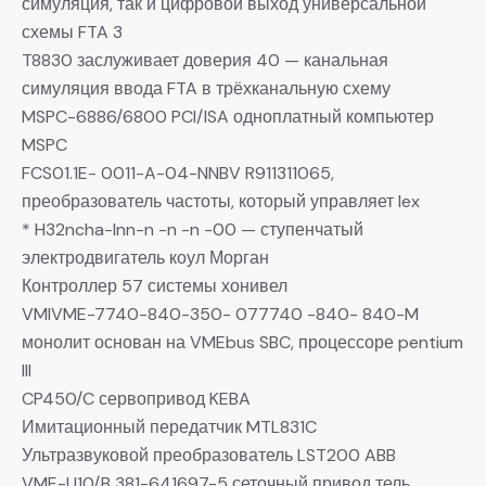
симуляция, так и цифровой выход универсальной
схемы FTA 3
T8830 заслуживает доверия 40 — канальная
симуляция ввода FTA в трёхканальную схему
MSPC-6886/6800 PCI/ISA одноплатный компьютер
MSPC
FCS01.1E- 0011-A-04-NNBV R911311065,
преобразователь частоты, который управляет lex
* H32ncha-lnn-n -n -n -00 — ступенчатый
электродвигатель коул Морган
Контроллер 57 системы хонивел
VMIVME-7740-840-350- 077740 -840- 840-M
монолит основан на VMEbus SBC, процессоре pentium
III
CP450/C сервопривод KEBA
Имитационный передатчик MTL831C
Ультразвуковой преобразователь LST200 ABB
VME-U10/B 381-641697-5 сеточный привод тель