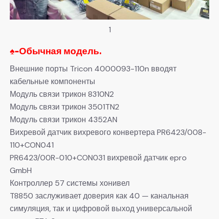
1
♠-
Обычная модель.
Внешние порты Tricon 4000093-110n вводят
кабельные компоненты
Модуль связи трикон 8310N2
Модуль связи трикон 3501TN2
Модуль связи трикон 4352AN
Вихревой датчик вихревого конвертера PR6423/008-
110+CON041
PR6423/00R-010+CON031 вихревой датчик epro
GmbH
Контроллер 57 системы хонивел
T8850 заслуживает доверия как 40 — канальная
симуляция, так и цифровой выход универсальной