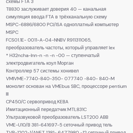
схемы FTA 3
T8830 заслуживает доверия 40 — канальная
симуляция ввода FTA в трёхканальную схему
MSPC-6886/6800 PCI/ISA одноплатный компьютер
MSPC
FCS01.1E- 0011-A-04-NNBV R911311065,
преобразователь частоты, который управляет lex
* H32ncha-lnn-n -n -n -00 — ступенчатый
электродвигатель коул Морган
Контроллер 57 системы хонивел
VMIVME-7740-840-350- 077740 -840- 840-M
монолит основан на VMEbus SBC, процессоре pentium
III
CP450/C сервопривод KEBA
Имитационный передатчик MTL831C
Ультразвуковой преобразователь LST200 ABB
VME-U10/B 381-641697-5 сеточный привод тель
TVB-1202-1/ANET 1381- 6477980 -12 сеточный привод