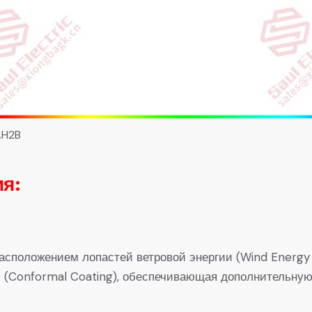
AH2B
я:
сположением лопастей ветровой энергии (Wind Energy P
и (Conformal Coating), обеспечивающая дополнительную