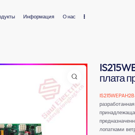
одукты
Информация
О нас
IS215WE
плата п
IS215WEPAH2B
разработанная 
принадлежащая
предназначенн
лопатками вет