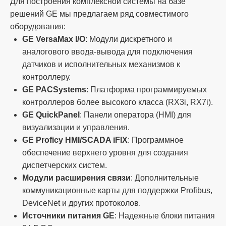
Для построения комплексной системы на базе
решений GE мы предлагаем ряд совместимого
оборудования:
GE VersaMax I/O
: Модули дискретного и
аналогового ввода-вывода для подключения
датчиков и исполнительных механизмов к
контроллеру.
GE PACSystems
: Платформа программируемых
контроллеров более высокого класса (RX3i, RX7i).
GE QuickPanel
: Панели оператора (HMI) для
визуализации и управления.
GE Proficy HMI/SCADA iFIX
: Программное
обеспечение верхнего уровня для создания
диспетчерских систем.
Модули расширения связи
: Дополнительные
коммуникационные карты для поддержки Profibus,
DeviceNet и других протоколов.
Источники питания GE
: Надежные блоки питания