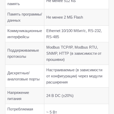
Не менее 512 КБ
память
Память программы/
Не менее 2 МБ Flash
данных
Коммуникационные
Ethernet 10/100 Мбит/с, RS-232,
интерфейсы
RS-485
Modbus TCP/IP, Modbus RTU,
Поддерживаемые
SNMP, HTTP (в зависимости от
протоколы
прошивки)
Настраиваемые (в зависимости
Дискретные/
от конфигурации) через модули
аналоговые порты
расширения
Напряжение
24 В DC (±20%)
питания
Потребляемая
~ 5 Вт