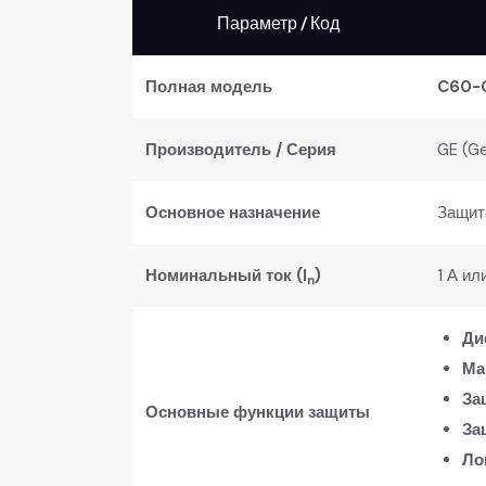
Параметр / Код
Полная модель
C60-
Производитель / Серия
GE (Ge
Основное назначение
Защит
Номинальный ток (I
)
1 А ил
n
Ди
Ма
За
Основные функции защиты
За
Ло