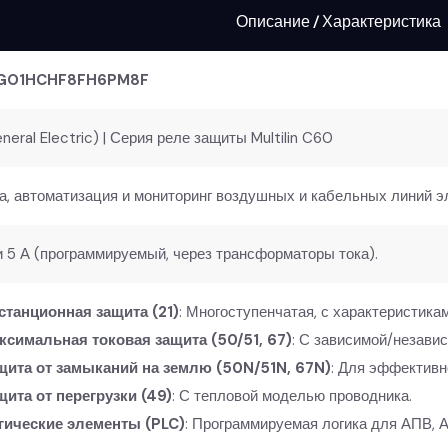
Описание / Характеристика
GO1HCHF8FH6PM8F
neral Electric) | Серия реле защиты Multilin C60
а, автоматизация и мониторинг воздушных и кабельных линий э
и 5 А (программируемый, через трансформаторы тока).
станционная защита (21)
: Многоступенчатая, с характеристик
ксимальная токовая защита (50/51, 67)
: С зависимой/незави
щита от замыканий на землю (50N/51N, 67N)
: Для эффективн
щита от перегрузки (49)
: С тепловой моделью проводника.
гические элементы (PLC)
: Программируемая логика для АПВ, 