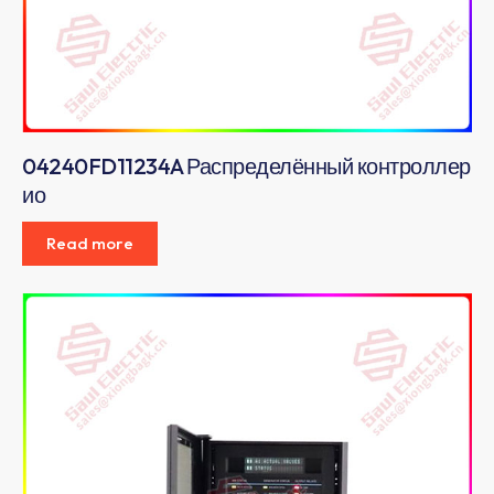
04240FD11234A Распределённый контроллер
ио
Read more