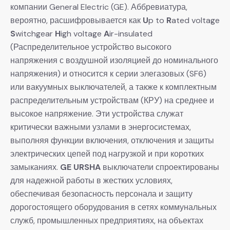
компании General Electric (GE). Аббревиатура,
вероятно, расшифровывается как
U
p to
R
ated voltage
S
witchgear
H
igh voltage
A
ir-insulated
(Распределительное устройство высокого
напряжения с воздушной изоляцией до номинального
напряжения) и относится к серии элегазовых (SF6)
или вакуумных выключателей, а также к комплектным
распределительным устройствам (КРУ) на среднее и
высокое напряжение. Эти устройства служат
критически важными узлами в энергосистемах,
выполняя функции включения, отключения и защиты
электрических цепей под нагрузкой и при коротких
замыканиях.
GE URSHA
​ выключатели спроектированы
для надежной работы в жестких условиях,
обеспечивая безопасность персонала и защиту
дорогостоящего оборудования в сетях коммунальных
служб, промышленных предприятиях, на объектах