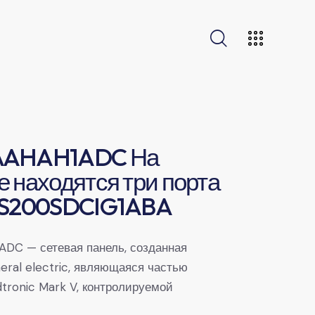
AAHAH1ADC На
 находятся три порта
DS200SDCIG1ABA
DC — сетевая панель, созданная
eral electric, являющаяся частью
tronic Mark V, контролируемой