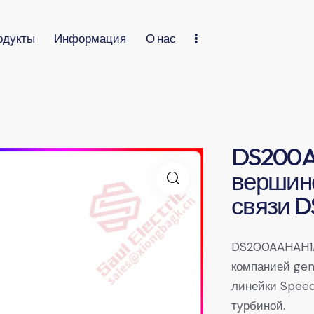
одукты
Информация
О нас
DS200
вершине
связи 
DS200AAHAH1A
компанией gen
линейки Speed
турбиной.