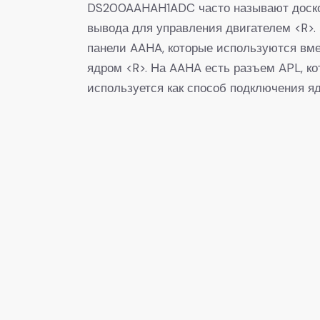
DS200AAHAH1ADC часто называют доско
вывода для управления двигателем <R>
панели AAHA, которые используются вм
ядром <R>. На AAHA есть разъем APL, к
используется как способ подключения яд