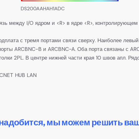
DS200AAHAH1ADC
зь между I/O ядром и <R> в ядре <R>, контролирующем
лата с тремя портами связи сверху. Наиболее левый 
 порты ARCBNC-B и ARCBNC-A. Оба порта связаны с ARC
олки 2PL. В центре нижней части края 10 швов апл. Ря
RCNET HUB LAN
онадобится, мы можем решить ва