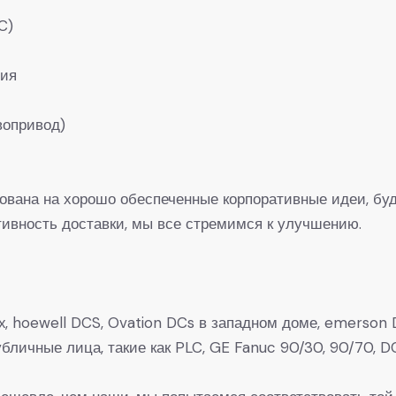
C)
ния
вопривод)
рована на хорошо обеспеченные корпоративные идеи, буд
вность доставки, мы все стремимся к улучшению.
, hoewell DCS, Ovation DCs в западном доме, emerson D
 Публичные лица, такие как PLC, GE Fanuc 90/30, 90/7