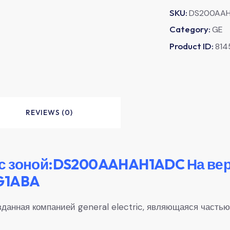
SKU:
DS200AA
Category:
GE
Product ID:
814
REVIEWS (0)
с зоной:DS200AAHAH1ADC На вер
G1ABA
анная компанией general electric, являющаяся частью