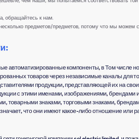
 дешевле, чем наши, мы попытаемся соответствовать той
а, обращайтесь к нам.
несколько предметов/предметов, потому что мы можем с
и:
ые автоматизированные компоненты, в Том числе но
рованных товаров через независимые каналы для тог
тавителями продукции, представляющей их на своих
укции с этими именами, изображениями, брендами и
ми, товарными знаками, торговыми знаками, брендам
означает, что они имеют какое-либо отношение или 
сети гонконгской компании sol electric limited, и по