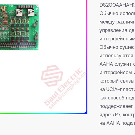
DS200AAHAH1A
Обычно исполь
между различ
управления дв
интерфейсным
Обычно сущест
используются 
AAHA служит 
интерфейсом и
который связы
на UCIA-пласт
как способ по
поддерживает 
ядре <R>, кон
на AAHA подкл