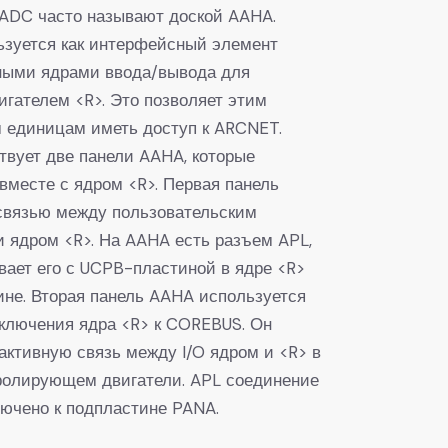
DC часто называют доской AAHA.
зуется как интерфейсный элемент
ными ядрами ввода/вывода для
игателем <R>. Это позволяет этим
 единицам иметь доступ к ARCNET.
вует две панели AAHA, которые
вместе с ядром <R>. Первая панель
связью между пользовательским
 ядром <R>. На AAHA есть разъем APL,
вает его с UCPB-пластиной в ядре <R>
ине. Вторая панель AAHA используется
дключения ядра <R> к COREBUS. Он
активную связь между I/O ядром и <R> в
тролирующем двигатели. APL соединение
ючено к подпластине PANA.