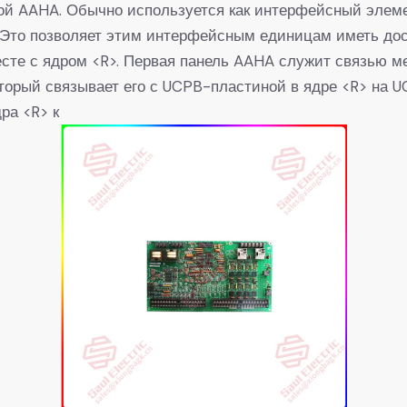
й AAHA. Обычно используется как интерфейсный элем
. Это позволяет этим интерфейсным единицам иметь до
есте с ядром <R>. Первая панель AAHA служит связью 
оторый связывает его с UCPB-пластиной в ядре <R> на U
ра <R> к