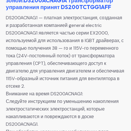
зоной:DS200ACNAG1A Трансформатор
управления принят DS200TCTGG1AFF
DS200ACNAG1 — платная электростанция, созданная
и разработанная компанией general electric
DS200ACNAG1 является частью серии EX2000,
используемой для использования в IGBT драйверах, с
помощью получения 38 — го и 115V-го переменного
тока (24V-постоянный поток) от трансформатора
управления (CPT), обеспечивающего доступ к
двигателю для управления двигателем и обеспечивая
115V-образный источник питания для вентилятора в
отсеке 2.
Внимание на время DS200ACNAG1:
Следуйте инструкциям по уменьшению накопления
электростатических электростанций, которые
накапливаются и повреждаются в доске
DS200ACNAG1.