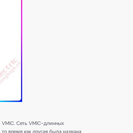
в VMIC. Сеть VMIC-длинных
то время как другая была названа