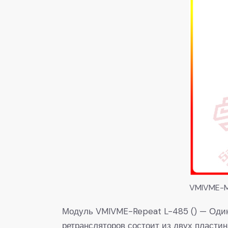
VMIVME-
Модуль VMIVME-Repeat L-485 () — Один
ретрансляторов состоит из двух пласти