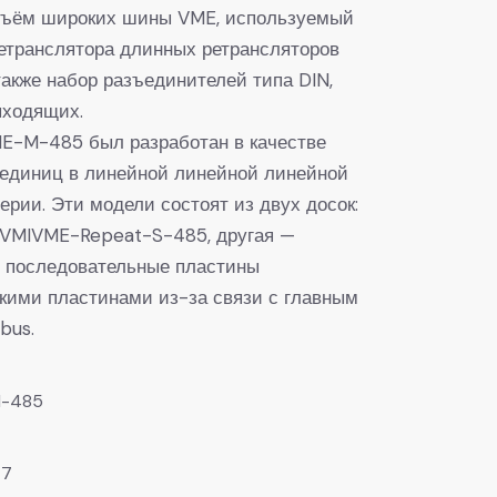
зъём широких шины VME, используемый
ретранслятора длинных ретрансляторов
также набор разъединителей типа DIN,
ыходящих.
E-M-485 был разработан в качестве
 единиц в линейной линейной линейной
ерии. Эти модели состоят из двух досок:
 VMIVME-Repeat-S-485, другая —
и последовательные пластины
кими пластинами из-за связи с главным
bus.
-485
47