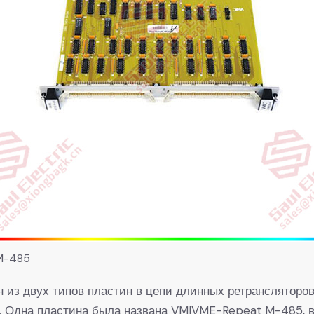
M-485
 из двух типов пластин в цепи длинных ретрансляторо
н. Одна пластина была названа VMIVME-Repeat M-485, в 