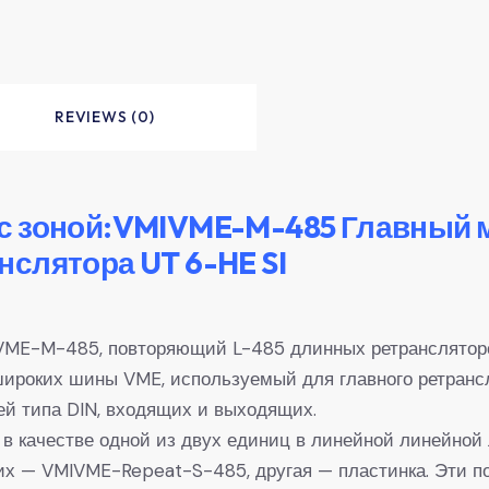
REVIEWS (0)
с зоной:VMIVME-M-485 Главный 
слятора UT 6-HE SI
VME-M-485, повторяющий L-485 длинных ретрансляторо
широких шины VME, используемый для главного ретранс
ей типа DIN, входящих и выходящих.
 качестве одной из двух единиц в линейной линейной 
 них — VMIVME-Repeat-S-485, другая — пластинка. Эти