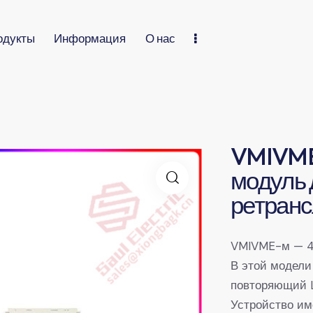
одукты
Информация
О нас
VMIVME
модуль 
ретранс
VMIVME-м — 
В этой модел
повторяющий L
Устройство им