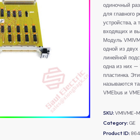
одиночный ра
для главного 
устройства, а 
входящих и в
Модуль VMIVM
одной из двух
линейной подс
одна из них —
пластинка. Эт
называются та
VMEbus и VME
SKU:
VMIVME-M
Category:
GE
Product ID:
86