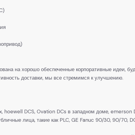
C)
ния
вопривод)
рована на хорошо обеспеченные корпоративные идеи, буд
вность доставки, мы все стремимся к улучшению.
, hoewell DCS, Ovation DCs в западном доме, emerson D
 Публичные лица, такие как PLC, GE Fanuc 90/30, 90/7