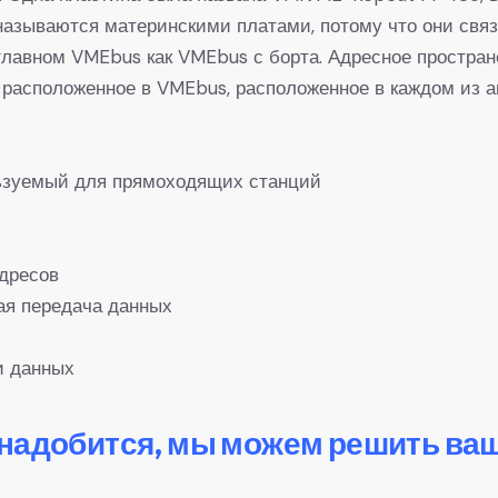
азываются материнскими платами, потому что они свя
лавном VMEbus как VMEbus с борта. Адресное простра
 расположенное в VMEbus, расположенное в каждом из а
ьзуемый для прямоходящих станций
адресов
ая передача данных
чи данных
онадобится, мы можем решить ва