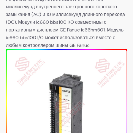
миллисекунд внутреннего электронного короткого
замыкания (AC) и 10 миллисекунд длинного перехода
(DC). Модули ic660 bbs100 I/O совместимы с
портативным дисплеем GE Fanuc ic66hm501. Модуль
ic660 bbs100 I/O может использоваться вместе с
любым контроллером шины GE Fanuc.