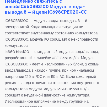
Немедленно свяжитесь с
зоной:IC660BBS100 Модуль ввода-
вывода 8 — й цепи IC698CPE020-CC
IC660BBS100 — модуль ввода-вывода с 8 — й
электроникой. Когда командная ситуация не
соответствует внутреннему состоянию коммутатора
IC660BBS100, модуль I/O сообщает о неисправности
коммутатора.
Ic660 bbs100 — стандартный модуль ввода/вывода,
разработанный в линейке «GE Genius I/O». Модуль
IC660BBS100 имеет 4 изолированных блока, 2 схемы
ввода/вывода в каждой группе, при номинальном
напряении 125 вт/DC или 115 в AC. Если командный
режим вывода отличается от состояния внутреннего
коммутатора модуля, модули ic6660bbs100 I/O
сообщат о неудачной диагностике коммутатора.
Изолированное напряжение между группой на