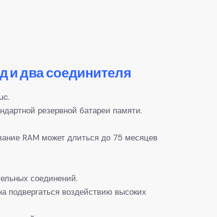
 и два соединителя
uc.
андартной резервной батареи памяти.
вание RAM может длиться до 75 месяцев
тельных соединений.
на подвергаться воздействию высоких