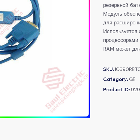
резервной бат
Модуль обеспе
для расширени
Используется 
процессорами 
RAM может дли
SKU:
IC690RBT
Category:
GE
Product ID:
92