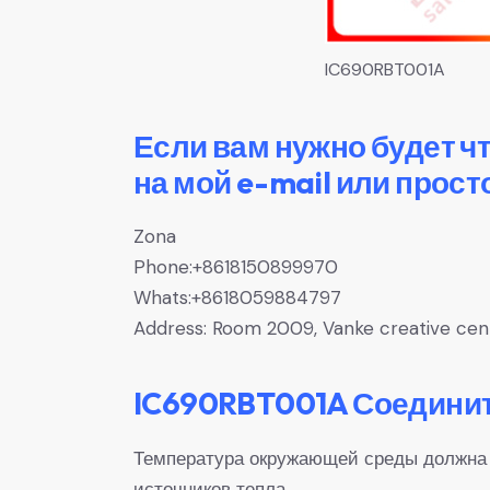
IC690RBT001A
Если вам нужно будет ч
на мой e-mail или прост
Zona
Phone:+8618150899970
Whats:+8618059884797
Address: Room 2009, Vanke creative center
IC690RBT001A Соединит
Температура окружающей среды должна б
источников тепла.