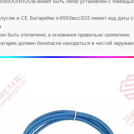
ic6900rbt001a может быть легко установлен с помощью
лусом и CE. Батарейки ic6993acc302 имеют код даты с
.
но быть отключено, а основание правильно заземлено.
атареи должен безопасно находиться в чистой окружа