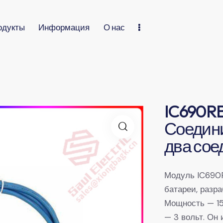
одукты
Информация
О нас
IC690R
Соедини
два сое
Модуль IC690
батареи, разр
Мощность — 15
— 3 вольт. Он 