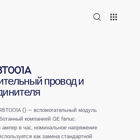
BT001A
тельный провод и
динителя
RBT001A () — вспомогательный модуль
аботанный компанией GE fanuc.
 ампер в час, номинальное напряжение
используется как замена стандартной