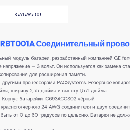
REVIEWS (0)
RBT001A Соединительный провод
ьный модуль батареи, разработанный компанией GE fan
 напряжение — 3 вольт. Он используется как замена ст
копирования для расширения памяти.
и другими процессорами PACSystems. Резервное копиро
йма, ширину 2,55 дюйма и высоту 1,571 дюйма.
S. Корпус батарейки IC693ACC302 чёрный.
 красного/черного 24 AWG соединителя и двух соедини
ыть от 0 до 60 градусов по цельсию. Батарея не долж