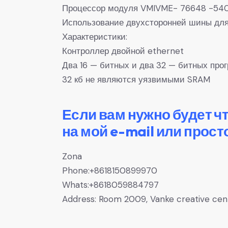
Процессор модуля VMIVME- 76648 -540 
Использование двухсторонней шины для
Характеристики:
Контроллер двойной ethernet
Два 16 — битных и два 32 — битных пр
32 кб не являются уязвимыми SRAM
Если вам нужно будет ч
на мой e-mail или прост
Zona
Phone:+8618150899970
Whats:+8618059884797
Address: Room 2009, Vanke creative center