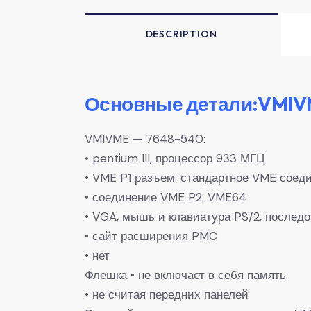
DESCRIPTION
Основные детали:VMIVME
VMIVME — 7648-540:
• pentium III, процессор 933 МГЦ
• VME P1 разъем: стандартное VME соед
• соединение VME P2: VME64
• VGA, мышь и клавиатура PS/2, последо
• сайт расширения PMC
• нет
Флешка • не включает в себя память
• не считая передних панелей