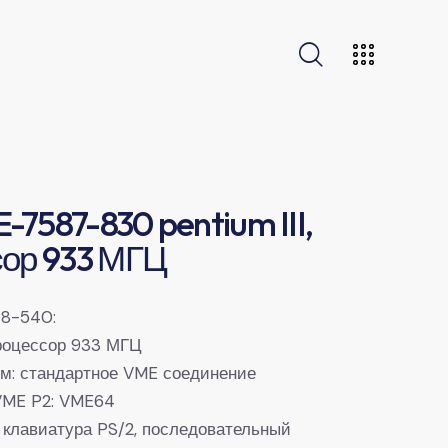
7587-830 pentium III,
ор 933 МГЦ
8-540:
 процессор 933 МГЦ
ем: стандартное VME соединение
VME P2: VME64
 клавиатура PS/2, последовательный