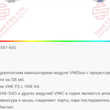
587-830
ноплатном компьютерном модуле VMEbus с процессором 
и на 128 мб.
ём VME P2 с VME 64.
8-540 и других модулей VMIC в серии являются аппа
авиатура и мышь соединяют порты, пара последователь
hernet.