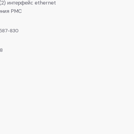
 (2) интерфейс ethernet
рения PMC
587-830
8