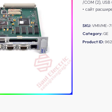
/COM (2), USB
• сайт расши
SKU:
VMIVME-7
Category:
GE
Product ID:
962