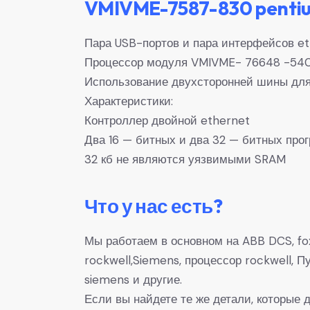
VMIVME-7587-830 pentium
Пара USB-портов и пара интерфейсов et
Процессор модуля VMIVME- 76648 -540 
Использование двухсторонней шины для
Характеристики:
Контроллер двойной ethernet
Два 16 — битных и два 32 — битных пр
32 кб не являются уязвимыми SRAM
Что у нас есть?
Мы работаем в основном на ABB DCS, fox
rockwell,Siemens, процессор rockwell,
siemens и другие.
Если вы найдете те же детали, которые