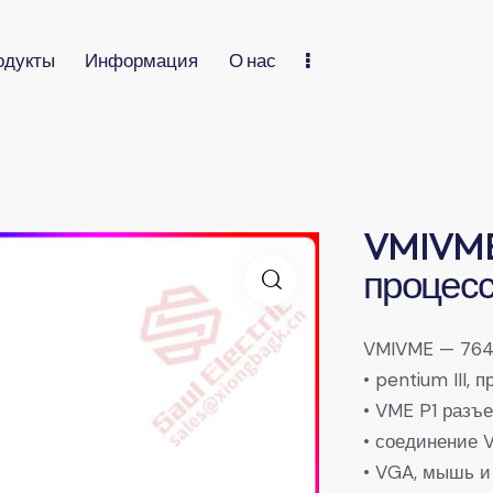
одукты
Информация
О нас
VMIVME-
процесс
VMIVME — 764
• pentium III,
• VME P1 разъ
• соединение 
• VGA, мышь и