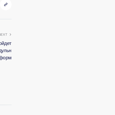
NEXT
ойдет
дульн
тформ