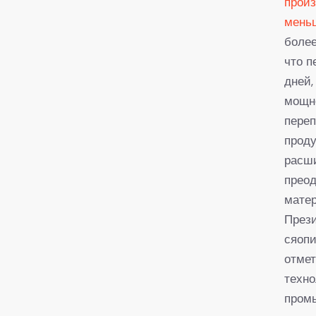
произ
меньш
более
что п
дней,
мощно
пере
проду
расши
преод
матер
През
сяопи
отмет
техно
пром