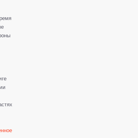
х
время
ме
роны
иге
ции
астях
енное