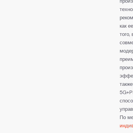
произ
техно
реком
как е
того,
совме
модер
преи
произ
эффек
такж
5G+PL
спос
управ
По ме
инди