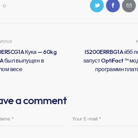
0
VIOUS
0ERSCG1A Кука — 60kg
IS200ERRBG1A ќбб п
A был выпущен в
запуст OptiFact ™ мо
лом весе
программн пла
ave a comment