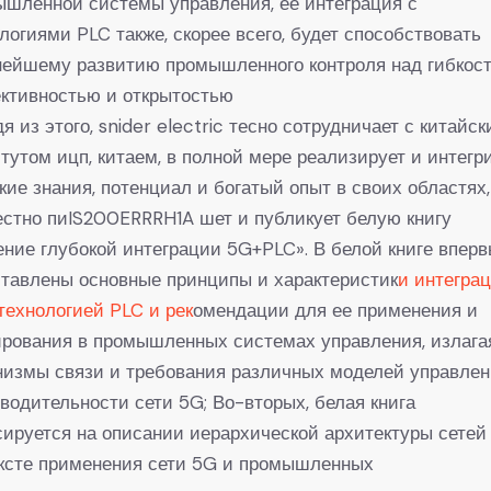
шленной системы управления, ее интеграция с
логиями PLC также, скорее всего, будет способствовать
нейшему развитию промышленного контроля над гибкост
ктивностью и открытостью
я из этого, snider electric тесно сотрудничает с китайс
тутом ицп, китаем, в полной мере реализирует и интегр
кие знания, потенциал и богатый опыт в своих областях,
стно пиIS200ERRRH1A шет и публикует белую книгу
ние глубокой интеграции 5G+PLC». В белой книге впер
тавлены основные принципы и характеристик
и интегра
технологией PLC и рек
омендации для ее применения и
рования в промышленных системах управления, излага
измы связи и требования различных моделей управлен
водительности сети 5G; Во-вторых, белая книга
ируется на описании иерархической архитектуры сетей
ексте применения сети 5G и промышленных