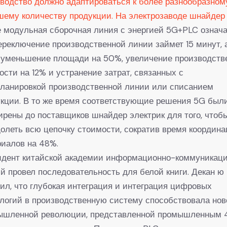
водство должно адаптироваться к более разнообразном
ему количеству продукции. На электрозаводе шнайдер
 модульная сборочная линия с энергией 5G+PLC означа
ереключение производственной линии займет 15 минут, а
 уменьшение площади на 50%, увеличение производств
сти на 12% и устранение затрат, связанных с
планировкой производственной линии или списанием
кции. В то же время соответствующие решения 5G был
рены до поставщиков шнайдер электрик для того, чтоб
олеть всю цепочку стоимости, сократив время координ
иалов на 48%.
идент китайской академии информационно-коммуникац
й провел последовательность для белой книги. Декан ю
ил, что глубокая интеграция и интеграция цифровых
логий в производственную систему способствовала нов
ышленной революции, представленной промышленным 4