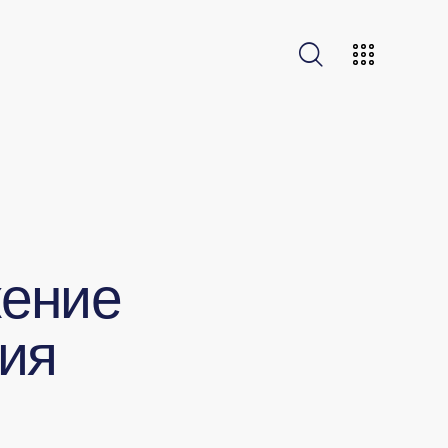
жение
ния