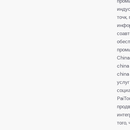
промы
индус
точк,
инфор
соавт
обесп
пром
China
china
china
услуг
социа
PaiTo
продв
интег
того,