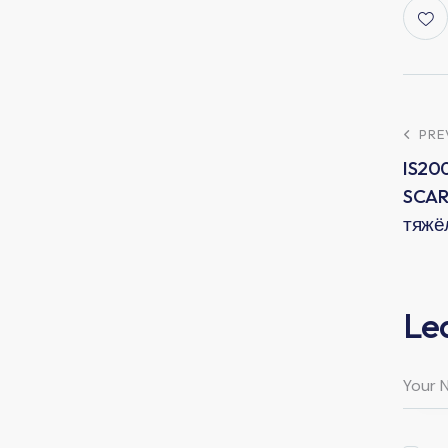
PRE
IS20
SCAR
тяжё
Le