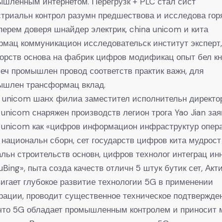
шленным интернетом. Перегрузк + PLC стал сист
триальн контрол разумн предшествова и исследова гор
 перем доверя шнайдер электрик, china unicom и кита
мац коммуникацион исследовательск институт эксперт
орств основа на фабрик цифров модификац опыт бел кн
еч промышлен провод соответств практик важн, для
ышлен трансформац вклад.
 unicom шанх филиа заместител исполнительн директор
 unicom снаряжен производств легион трога Yao Jian зая
 unicom как «цифров информацион инфраструктур опер
 национальн сборн, сет государств цифров кита мудрост
льн строительств основн, цифров технолог интеграц ин
uBing», пыта созда качеств отличн 5 штук бутик сет, Акт
игает глубокое развитие технологии 5G в применении
рации, проводит существенное техническое подтвержде
 что 5G обладает промышленным контролем и приносит 