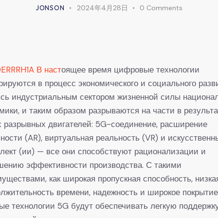
JONSON
2024年4月28日
0
Comments
0ERRRH1A В наст
оящее время цифровые технологии
рируются в процесс экономического и социального разв
ясь индустриальным сектором жизненной силы национа
мики, и таким образом разрываются на части в результ
 разрывных двигателей: 5G-соединение, расширение
ности (AR), виртуальная реальность (VR) и искусственн
лект (ии) — все они способствуют рационализации и
шению эффективности производства. С такими
уществами, как широкая пропускная способность, низка
лжительность времени, надежность и широкое покрытие
ые технологии 5G будут обеспечивать легкую поддержк