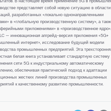
льтатов. В настоящее время применение 5G в промышле
водстве представляет собой новую ситуацию в области
ваций, разработанных «локально однонаправленными
ами» в «глобальную производственную систему», а такж
иферийными приложениями» в «производственное ядро»
LC — инновационная апгрейд-версия приложения «5G+
ышленный интернет», исследование будущей модели
зводства промышленных предприятий. Эта трехстороння
стная белая книга устанавливает стандартную систему
енения сети 5G к индустриальному автоматическому
лению, обеспечивая практический подход к адаптации
иционных жестких линий производства промышленных
риятий к качественному развитию промышленности.