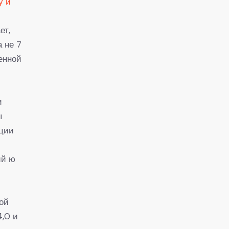
у и
ет,
 не 7
енной
и
ы
ации
ий ю
ой
,0 и