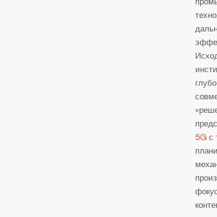
промы
техно
даль
эффе
Исход
инсти
глубо
совме
«реше
предс
5G с 
плани
механ
произ
фокус
конт