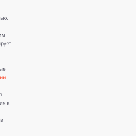
ью,
ким
ирует
вые
ции
я
ия к
 в