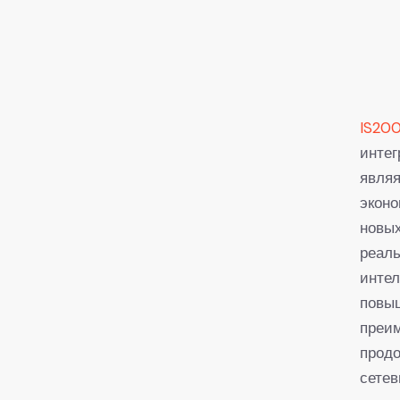
IS20
интег
явля
эконо
новых
реаль
интел
повы
преим
продо
сетев