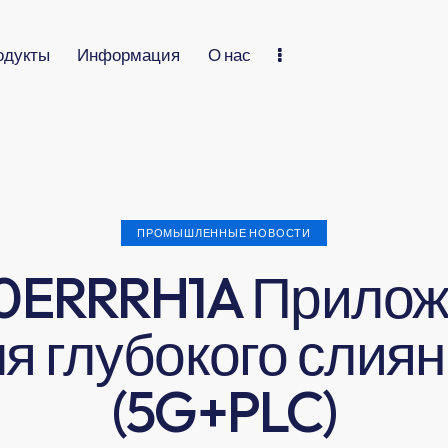
одукты
Информация
О нас
ПРОМЫШЛЕННЫЕ НОВОСТИ
0ERRRH1A Прило
я глубокого слия
(5G+PLC)