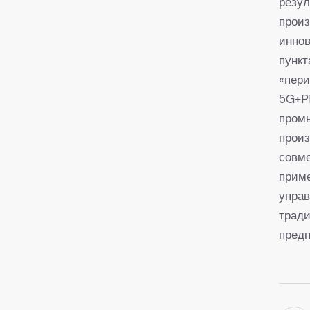
резу
произ
инно
пункт
«пер
5G+P
пром
прои
совме
прим
управ
трад
предп