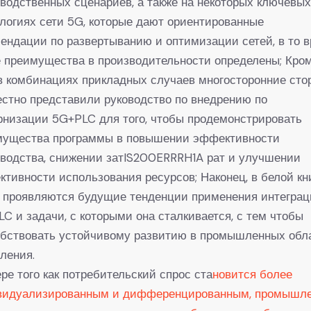
водственных сценариев, а также на некоторых ключевы
логиях сети 5G, которые дают ориентированные
ендации по развертыванию и оптимизации сетей, в то 
е преимущества в производительности определены; Кро
 в комбинациях прикладных случаев многосторонние сто
стно представили руководство по внедрению по
низации 5G+PLC для того, чтобы продемонстрировать
мущества программы в повышении эффективности
водства, снижении затIS200ERRRH1A рат и улучшении
тивности использования ресурсов; Наконец, в белой кн
е проявляются будущие тенденции применения интегра
C и задачи, с которыми она сталкивается, с тем чтобы
обствовать устойчивому развитию в промышленных обл
ления.
ре того как потребительский спрос ста
новится более
видуализированным и дифференцированным, промышл