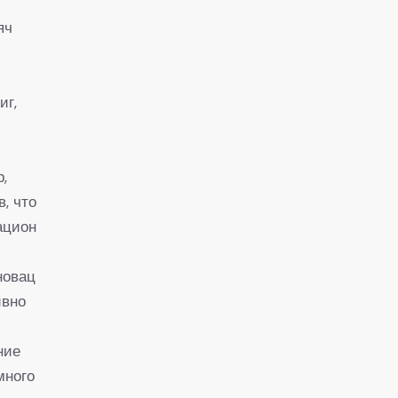
яч
,
иг,
,
в, что
ацион
новац
ивно
ние
много